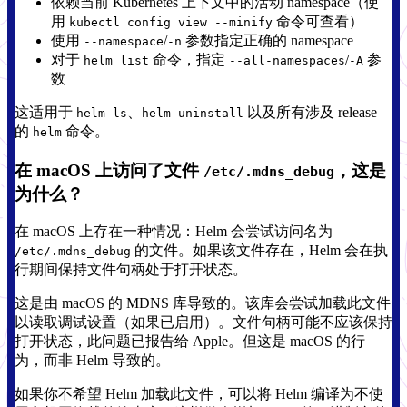
依赖当前 Kubernetes 上下文中的活动 namespace（使
用
命令可查看）
kubectl config view --minify
使用
/
参数指定正确的 namespace
--namespace
-n
对于
命令，指定
/
参
helm list
--all-namespaces
-A
数
这适用于
、
以及所有涉及 release
helm ls
helm uninstall
的
命令。
helm
在 macOS 上访问了文件
，这是
/etc/.mdns_debug
为什么？
在 macOS 上存在一种情况：Helm 会尝试访问名为
的文件。如果该文件存在，Helm 会在执
/etc/.mdns_debug
行期间保持文件句柄处于打开状态。
这是由 macOS 的 MDNS 库导致的。该库会尝试加载此文件
以读取调试设置（如果已启用）。文件句柄可能不应该保持
打开状态，此问题已报告给 Apple。但这是 macOS 的行
为，而非 Helm 导致的。
如果你不希望 Helm 加载此文件，可以将 Helm 编译为不使