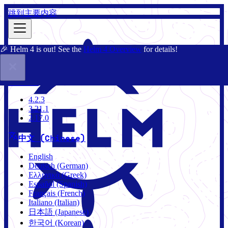
跳到主要内容
🎉 Helm 4 is out! See the
Helm 4 Overview
for details!
文档
社区
博客
Charts
3.21.1
4.2.3
3.21.1
2.17.0
中文 (Chinese)
English
Deutsch (German)
Ελληνικά (Greek)
Español (Spanish)
Français (French)
Italiano (Italian)
日本語 (Japanese)
한국어 (Korean)