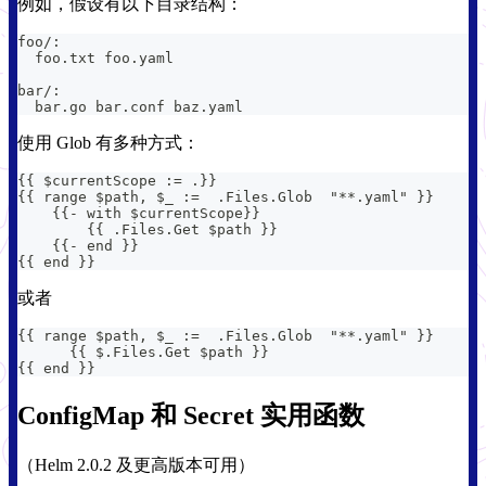
例如，假设有以下目录结构：
foo/:
  foo.txt foo.yaml
bar/:
  bar.go bar.conf baz.yaml
使用 Glob 有多种方式：
{
{
 $currentScope 
:
= .
}
}
{
{
 range $path
,
 $_ 
:
=  .Files.Glob  "
**.yaml"
}
}
{
{
-
 with $currentScope
}
}
{
{
 .Files.Get $path 
}
}
{
{
-
 end 
}
}
{
{
 end 
}
}
或者
{
{
 range $path
,
 $_ 
:
=  .Files.Glob  "
**.yaml"
}
}
{
{
 $.Files.Get $path 
}
}
{
{
 end 
}
}
ConfigMap 和 Secret 实用函数
（Helm 2.0.2 及更高版本可用）