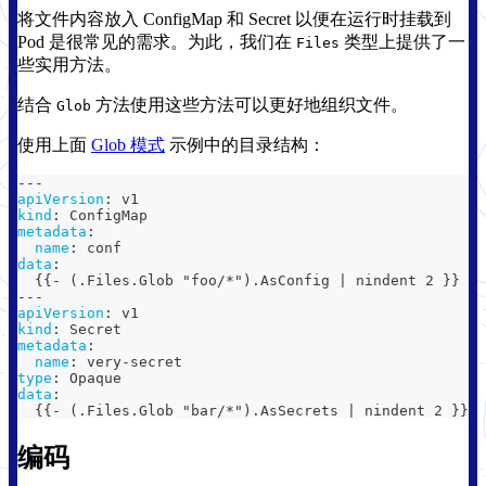
将文件内容放入 ConfigMap 和 Secret 以便在运行时挂载到
Pod 是很常见的需求。为此，我们在
类型上提供了一
Files
些实用方法。
结合
方法使用这些方法可以更好地组织文件。
Glob
使用上面
Glob 模式
示例中的目录结构：
---
apiVersion
:
 v1
kind
:
 ConfigMap
metadata
:
name
:
 conf
data
:
{
{
-
 (.Files.Glob "foo/
*").AsConfig
|
 nindent 2 
}
}
---
apiVersion
:
 v1
kind
:
 Secret
metadata
:
name
:
 very
-
secret
type
:
 Opaque
data
:
{
{
-
 (.Files.Glob "bar/
*").AsSecrets
|
 nindent 2 
}
}
编码