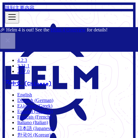
跳到主要内容
🎉 Helm 4 is out! See the
Helm 4 Overview
for details!
文档
社区
博客
Charts
3.21.1
4.2.3
3.21.1
2.17.0
中文 (Chinese)
English
Deutsch (German)
Ελληνικά (Greek)
Español (Spanish)
Français (French)
Italiano (Italian)
日本語 (Japanese)
한국어 (Korean)