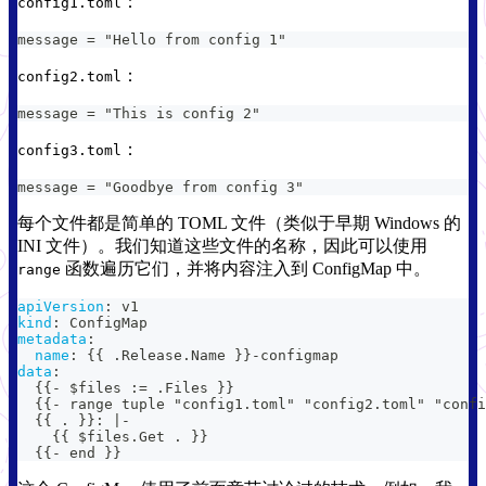
：
config1.toml
message = "Hello from config 1"
：
config2.toml
message = "This is config 2"
：
config3.toml
message = "Goodbye from config 3"
每个文件都是简单的 TOML 文件（类似于早期 Windows 的
INI 文件）。我们知道这些文件的名称，因此可以使用
函数遍历它们，并将内容注入到 ConfigMap 中。
range
apiVersion
:
 v1
kind
:
 ConfigMap
metadata
:
name
:
{
{
 .Release.Name 
}
}
-
configmap
data
:
{
{
-
 $files 
:
= .Files 
}
}
{
{
-
 range tuple "config1.toml" "config2.toml" "confi
{
{
 . 
}
}
:
|
-
{
{
 $files.Get . 
}
}
{
{
-
 end 
}
}