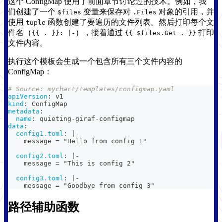
这个 ConfigMap 使用了前面章节讨论过的技术。例如，我
们创建了一个
变量来保存对
对象的引用，并
$files
.Files
使用
函数创建了要遍历的文件列表。然后打印每个文
tuple
件名（
），接着通过
打印
{{ . }}: |-
{{ $files.Get . }}
文件内容。
执行这个模板会生成一个包含所有三个文件内容的
ConfigMap：
# Source: mychart/templates/configmap.yaml
apiVersion
:
 v1
kind
:
 ConfigMap
metadata
:
name
:
 quieting
-
giraf
-
configmap
data
:
config1.toml
:
|
-
    message = "Hello from config 1"
config2.toml
:
|
-
    message = "This is config 2"
config3.toml
:
|
-
    message = "Goodbye from config 3"
路径辅助函数