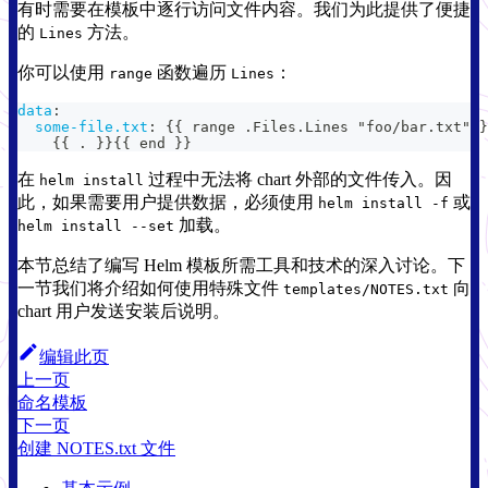
有时需要在模板中逐行访问文件内容。我们为此提供了便捷
的
方法。
Lines
你可以使用
函数遍历
：
range
Lines
data
:
some-file.txt
:
{
{
 range .Files.Lines "foo/bar.txt" 
}
{
{
 . 
}
}
{
{
 end 
}
}
在
过程中无法将 chart 外部的文件传入。因
helm install
此，如果需要用户提供数据，必须使用
或
helm install -f
加载。
helm install --set
本节总结了编写 Helm 模板所需工具和技术的深入讨论。下
一节我们将介绍如何使用特殊文件
向
templates/NOTES.txt
chart 用户发送安装后说明。
编辑此页
上一页
命名模板
下一页
创建 NOTES.txt 文件