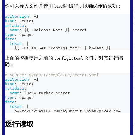
你可以导入文件并使用 base64 编码，以确保传输成功：
apiVersion
:
 v1
kind
:
 Secret
metadata
:
name
:
{
{
 .Release.Name 
}
}
-
secret
type
:
 Opaque
data
:
token
:
|
-
{
{
 .Files.Get "config1.toml" 
|
 b64enc 
}
}
上面的模板使用之前的
文件并对其进行编
config1.toml
码：
# Source: mychart/templates/secret.yaml
apiVersion
:
 v1
kind
:
 Secret
metadata
:
name
:
 lucky
-
turkey
-
secret
type
:
 Opaque
data
:
token
:
|
-
    bWVzc2FnZSA9ICJIZWxsbyBmcm9tIGNvbmZpZyAxIgo=
逐行读取