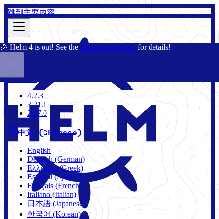
跳到主要内容
🎉 Helm 4 is out! See the
Helm 4 Overview
for details!
文档
社区
博客
Charts
3.21.1
4.2.3
3.21.1
2.17.0
中文 (Chinese)
English
Deutsch (German)
Ελληνικά (Greek)
Español (Spanish)
Français (French)
Italiano (Italian)
日本語 (Japanese)
한국어 (Korean)