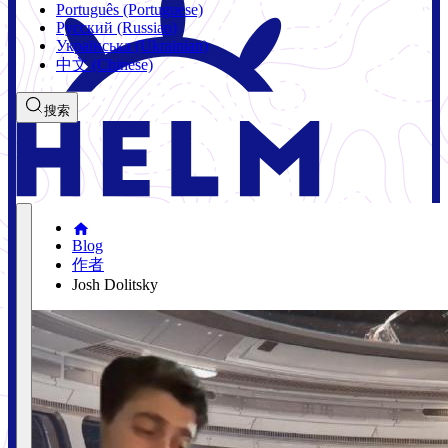
Português (Portuguese)
Русский (Russian)
Українська (Ukrainian)
中文 (Chinese)
搜索
Blog
作者
Josh Dolitsky