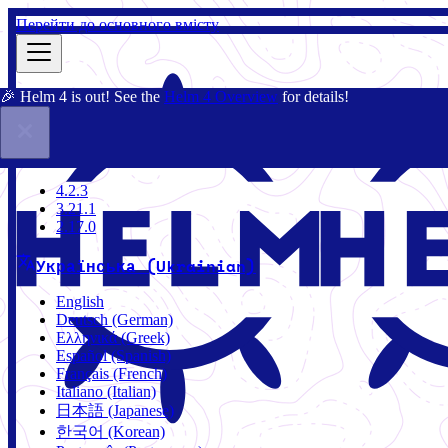
Перейти до основного вмісту
🎉 Helm 4 is out! See the
Helm 4 Overview
for details!
Документація
Спільнота
Блог
Чарти
3.21.1
4.2.3
3.21.1
2.17.0
Українська (Ukrainian)
English
Deutsch (German)
Ελληνικά (Greek)
Español (Spanish)
Français (French)
Italiano (Italian)
日本語 (Japanese)
한국어 (Korean)