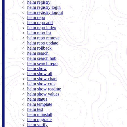
helm registry
helm registry login
helm registry logout
helm repo
helm repo add
helm repo index
helm repo list
helm repo remove
helm repo update
helm rollback
helm search
helm search hub
helm search repo
helm show
helm show all
helm show chart
helm show crds
helm show readme
helm show values
helm status
helm template
helm test
helm uninstall
helm upgrade
helm verify