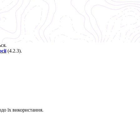
ься.
сії
(
4.2.3
).
до їх використання.