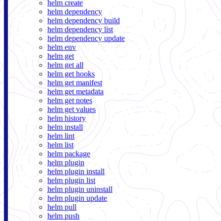
helm create
helm dependency
helm dependency build
helm dependency list
helm dependency update
helm env
helm get
helm get all
helm get hooks
helm get manifest
helm get metadata
helm get notes
helm get values
helm history
helm install
helm lint
helm list
helm package
helm plugin
helm plugin install
helm plugin list
helm plugin uninstall
helm plugin update
helm pull
helm push