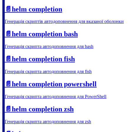
📄️
helm completion
Генерація скриптів автодоповнення для вказаної оболонки
📄️
helm completion bash
Генерація скрипта автодоповнення для bash
📄️
helm completion fish
Генерація скрипта автодоповнення для fish
📄️
helm completion powershell
Генерація скрипта автодоповнення для PowerShell
📄️
helm completion zsh
Генерація скрипта автодоповнення для zsh