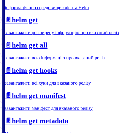
інформація про середовище клієнта Helm
📄️
helm get
завантажити розширену інформацію про вказаний реліз
📄️
helm get all
завантажити всю інформацію про вказаний реліз
📄️
helm get hooks
завантажити всі хуки для вказаного релізу
📄️
helm get manifest
завантажити маніфест для вказаного релізу
📄️
helm get metadata