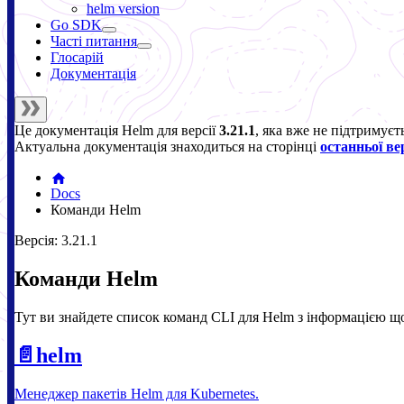
helm version
Go SDK
Часті питання
Глосарій
Документація
Це документація
Helm
для версії
3.21.1
, яка вже не підтримуєт
Актуальна документація знаходиться на сторінці
останньої вер
Docs
Команди Helm
Версія: 3.21.1
Команди Helm
Тут ви знайдете список команд CLI для Helm з інформацією що
📄️
helm
Менеджер пакетів Helm для Kubernetes.