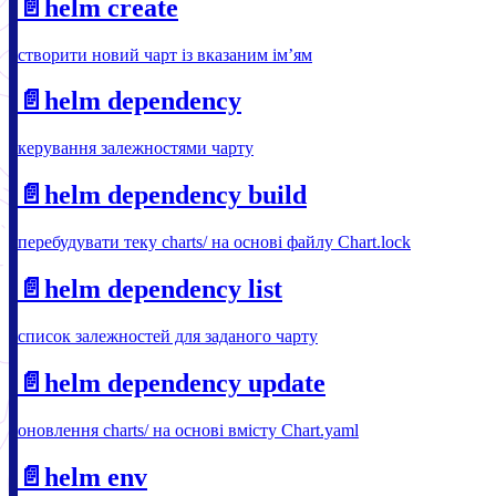
📄️
helm create
створити новий чарт із вказаним імʼям
📄️
helm dependency
керування залежностями чарту
📄️
helm dependency build
перебудувати теку charts/ на основі файлу Chart.lock
📄️
helm dependency list
список залежностей для заданого чарту
📄️
helm dependency update
оновлення charts/ на основі вмісту Chart.yaml
📄️
helm env