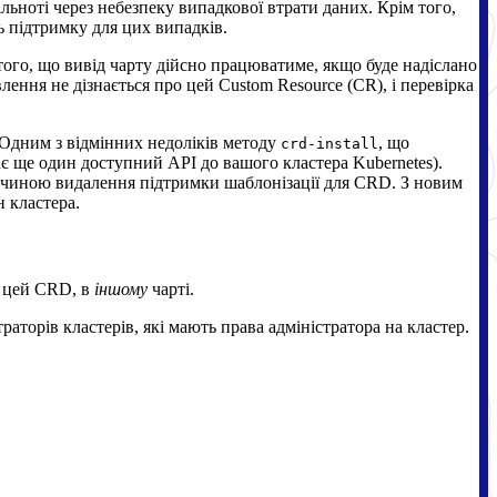
ьноті через небезпеку випадкової втрати даних. Крім того,
ь підтримку для цих випадків.
того, що вивід чарту дійсно працюватиме, якщо буде надіслано
ення не дізнається про цей Custom Resource (CR), і перевірка
 Одним з відмінних недоліків методу
, що
crd-install
є ще один доступний API до вашого кластера Kubernetes).
ричиною видалення підтримки шаблонізації для CRD. З новим
 кластера.
ь цей CRD, в
іншому
чарті.
торів кластерів, які мають права адміністратора на кластер.