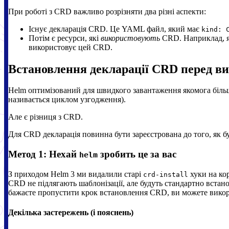
При роботі з CRD важливо розрізняти два різні аспекти:
Існує декларація CRD. Це YAML файл, який має
kind: 
Потім є ресурси, які
використовують
CRD. Наприклад, 
використовує цей CRD.
Встановлення декларації CRD перед в
Helm оптимізований для швидкого завантаження якомога більшої
називається циклом узгодження).
Але є різниця з CRD.
Для CRD декларація повинна бути зареєстрована до того, як бу
Метод 1: Нехай
зробить це за вас
helm
З приходом Helm 3 ми видалили старі
хуки на кор
crd-install
CRD не підлягають шаблонізації, але будуть стандартно встан
бажаєте пропустити крок встановлення CRD, ви можете вико
Декілька застережень (і пояснень)