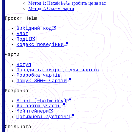
Метод 1: Нехай
зробить це за вас
helm
Метод 2: Окремі чарти
Проєкт Helm
Вихідний код
Блог
Події
Кодекс поведінки
Чарти
Вступ
Поради та хитрощі для чартів
Розробка чартів
Пошук 800+ чартів
Розробка
Slack (#helm-dev)
Як взяти участь
Мейнтейнери
Щотижневі зустрічі
Спільнота