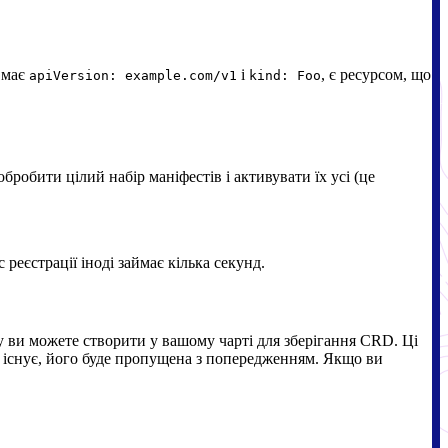
й має
і
, є ресурсом, що
apiVersion: example.com/v1
kind: Foo
робити цілий набір маніфестів і активувати їх усі (це
реєстрації іноді займає кілька секунд.
ку ви можете створити у вашому чарті для зберігання CRD. Ці
існує, його буде пропущена з попередженням. Якщо ви