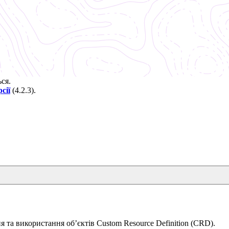
ься.
сії
(
4.2.3
).
 та використання обʼєктів Custom Resource Definition (CRD).