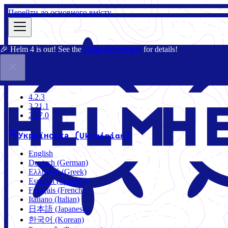
Перейти до основного вмісту
🎉 Helm 4 is out! See the
Helm 4 Overview
for details!
Документація
Спільнота
Блог
Чарти
3.21.1
4.2.3
3.21.1
2.17.0
Українська (Ukrainian)
English
Deutsch (German)
Ελληνικά (Greek)
Español (Spanish)
Français (French)
Italiano (Italian)
日本語 (Japanese)
한국어 (Korean)