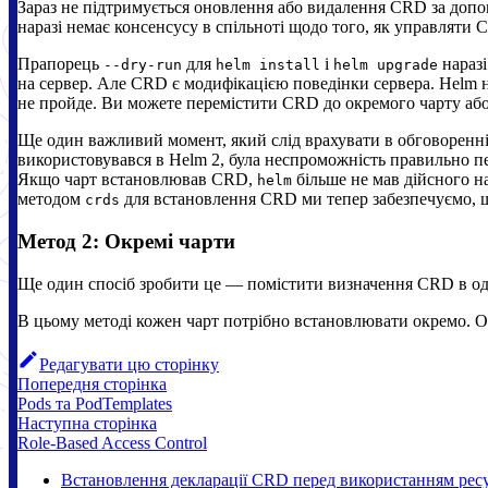
Зараз не підтримується оновлення або видалення CRD за допом
наразі немає консенсусу в спільноті щодо того, як управляти 
Прапорець
для
і
наразі
--dry-run
helm install
helm upgrade
на сервер. Але CRD є модифікацією поведінки сервера. Helm не
не пройде. Ви можете перемістити CRD до окремого чарту аб
Ще один важливий момент, який слід врахувати в обговоренні
використовувався в Helm 2, була неспроможність правильно пе
Якщо чарт встановлював CRD,
більше не мав дійсного н
helm
методом
для встановлення CRD ми тепер забезпечуємо,
crds
Метод 2: Окремі чарти
Ще один спосіб зробити це — помістити визначення CRD в один
В цьому методі кожен чарт потрібно встановлювати окремо. Од
Редагувати цю сторінку
Попередня сторінка
Pods та PodTemplates
Наступна сторінка
Role-Based Access Control
Встановлення декларації CRD перед використанням рес