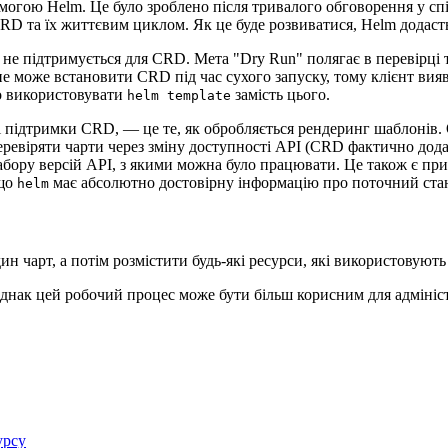
огою Helm. Це було зроблено після тривалого обговорення у спіл
CRD та їх життєвим циклом. Як це буде розвиватися, Helm додаст
 не підтримується для CRD. Мета "Dry Run" полягає в перевірці 
 може встановити CRD під час сухого запуску, тому клієнт виявл
о використовувати
замість цього.
helm template
 підтримки CRD, — це те, як обробляється рендеринг шаблонів.
ревіряти чарти через зміну доступності API (CRD фактично дода
абору версій API, з якими можна було працювати. Це також є п
 що
має абсолютно достовірну інформацію про поточний стан
helm
 чарт, а потім розмістити будь-які ресурси, які використовуют
нак цей робочий процес може бути більш корисним для адміністра
урсу