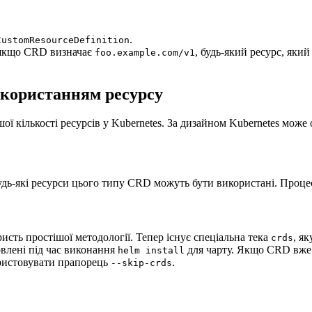
.
CustomResourceDefinition
якщо CRD визначає
, будь-який ресурс, яки
foo.example.com/v1
икористанням ресурсу
 кількості ресурсів у Kubernetes. За дизайном Kubernetes може об
дь-які ресурси цього типу CRD можуть бути використані. Процес 
исть простішої методології. Тепер існує спеціальна тека
, я
crds
овлені під час виконання
для чарту. Якщо CRD вже 
helm install
ристовувати прапорець
.
--skip-crds