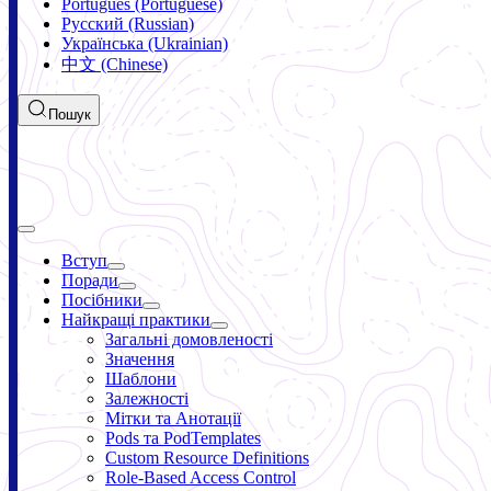
Português (Portuguese)
Русский (Russian)
Українська (Ukrainian)
中文 (Chinese)
Пошук
Вступ
Поради
Посібники
Найкращі практики
Загальні домовленості
Значення
Шаблони
Залежності
Мітки та Анотації
Pods та PodTemplates
Custom Resource Definitions
Role-Based Access Control