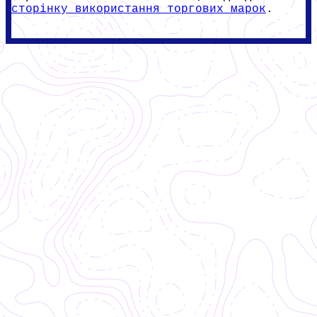
сторінку використання торгових марок
.