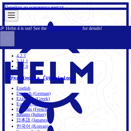
Перейти до основного вмісту
🎉 Helm 4 is out! See the
Helm 4 Overview
for details!
Документація
Спільнота
Блог
Чарти
4.2.3
4.2.3
3.21.1
2.17.0
Українська (Ukrainian)
English
Deutsch (German)
Ελληνικά (Greek)
Español (Spanish)
Français (French)
Italiano (Italian)
日本語 (Japanese)
한국어 (Korean)