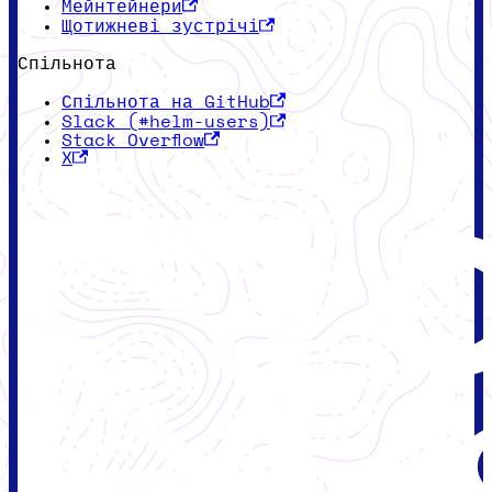
Мейнтейнери
Щотижневі зустрічі
Спільнота
Спільнота на GitHub
Slack (#helm-users)
Stack Overflow
X