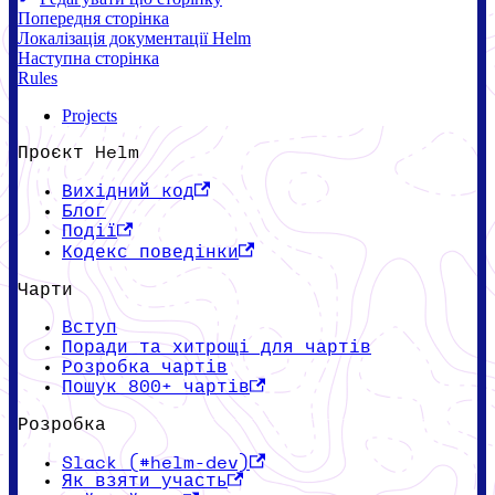
Попередня сторінка
Локалізація документації Helm
Наступна сторінка
Rules
Projects
Проєкт Helm
Вихідний код
Блог
Події
Кодекс поведінки
Чарти
Вступ
Поради та хитрощі для чартів
Розробка чартів
Пошук 800+ чартів
Розробка
Slack (#helm-dev)
Як взяти участь