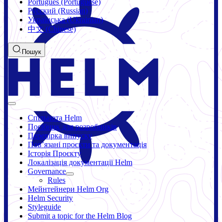
Português (Portuguese)
Русский (Russian)
Українська (Ukrainian)
中文 (Chinese)
Пошук
Спільнота Helm
Посібник для розробників
Перевірка випуску
Повʼязані проєкти та документація
Історія Проєкту
Локалізація документації Helm
Governance
Rules
Мейнтейнери Helm Org
Helm Security
Styleguide
Submit a topic for the Helm Blog