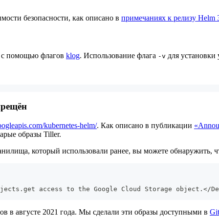
имости безопасности, как описано в
примечаниях к релизу Helm 3
ь с помощью флагов
klog
. Использование флага
для установки 
-v
апрещён
googleapis.com/kubernetes-helm/
. Как описано в публикации
«Announ
рые образы Tiller.
ранилища, который использовали ранее, вы можете обнаружить, ч
jects.get access to the Google Cloud Storage object.</De
ов в августе 2021 года. Мы сделали эти образы доступными в
Gi