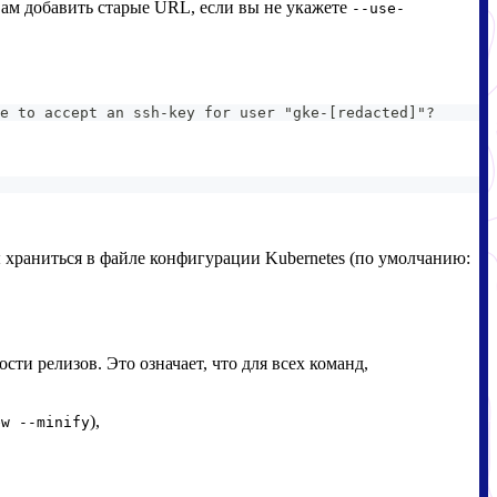
вам добавить старые URL, если вы не укажете
--use-
e to accept an ssh-key for user "gke-[redacted]"?
храниться в файле конфигурации Kubernetes (по умолчанию:
сти релизов. Это означает, что для всех команд,
),
ew --minify