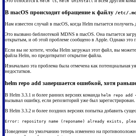
Это относится к
,
и всем другим ком
helm ls
helm uninstall
В macOS происходит обращение к файлу
/etc/.m
Нам известен случай в macOS, когда Helm пытается получить
Это вызвано библиотекой MDNS в macOS. Она пытается загруз
открытым, и об этой проблеме сообщено в Apple. Однако это 
Если вы не хотите, чтобы Helm загружал этот файл, вы можете
файла Helm, но предотвратит открытие файла.
Изначально эта проблема была отмечена как потенциальная у
недостатков.
helm repo add завершается ошибкой, хотя раньш
В Helm 3.3.1 и более ранних версиях команда
helm repo add 
вызывал ошибку, если репозиторий уже был зарегистрирован.
В Helm 3.3.2 и более поздних версиях попытка добавить сущ
Error: repository name (reponame) already exists, plea
Поведение по умолчанию теперь изменено на противоположн