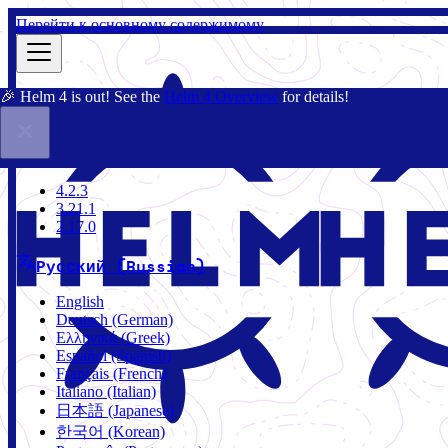
Перейти к основному содержимому
🎉 Helm 4 is out! See the
Helm 4 Overview
for details!
Документация
Сообщество
Блог
Charts
3.21.1
4.2.3
3.21.1
2.17.0
Русский (Russian)
English
Deutsch (German)
Ελληνικά (Greek)
Español (Spanish)
Français (French)
Italiano (Italian)
日本語 (Japanese)
한국어 (Korean)