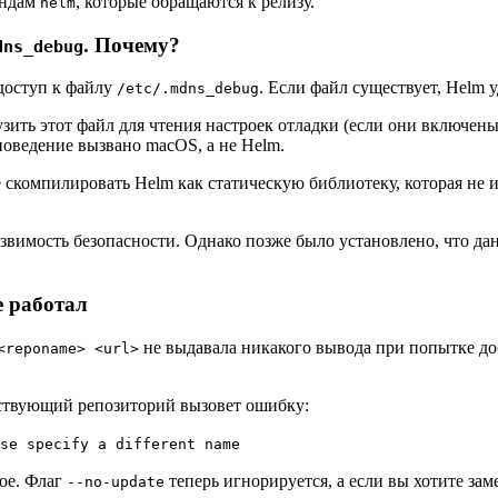
андам
, которые обращаются к релизу.
helm
. Почему?
dns_debug
 доступ к файлу
. Если файл существует, Helm
/etc/.mdns_debug
ить этот файл для чтения настроек отладки (если они включены)
поведение вызвано macOS, а не Helm.
 скомпилировать Helm как статическую библиотеку, которая не и
язвимость безопасности. Однако позже было установлено, что д
е работал
не выдавала никакого вывода при попытке д
<reponame> <url>
ествующий репозиторий вызовет ошибку:
se specify a different name
ое. Флаг
теперь игнорируется, а если вы хотите за
--no-update