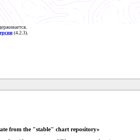
ддерживается.
версии
(
4.2.3
).
e from the "stable" chart repository»