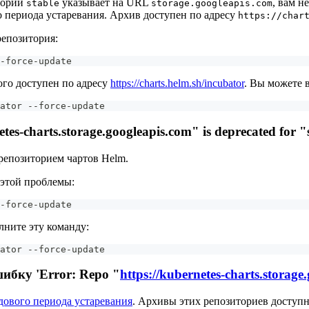
иторий
указывает на URL
, вам н
stable
storage.googleapis.com
 периода устаревания. Архив доступен по адресу
https://char
епозитория:
-force-update
рого доступен по адресу
https://charts.helm.sh/incubator
. Вы можете 
ator --force-update
arts.storage.googleapis.com" is deprecated for "sta
репозиторием чартов Helm.
этой проблемы:
-force-update
лните эту команду:
ator --force-update
ибку 'Error: Repo "
https://kubernetes-charts.storage
дового периода устаревания
. Архивы этих репозиториев доступ