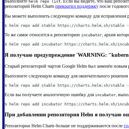
Выполните
. Если вы видите, что ваш репоз
helm repo list
репозиторий Helm Charts
прекратил поддержку
после годового
Вы можете выполнить следующую команду для исправления р
$ helm repo add stable https://charts.helm.sh/stable -
То же самое относится к репозиторию
, архив кото
incubator
$ helm repo add incubator https://charts.helm.sh/incub
Я получаю предупреждение 'WARNING: "kubernetes-ch
Старый репозиторий чартов Google Helm был заменён новым 
Выполните следующую команду для окончательного решения 
$ helm repo add stable https://charts.helm.sh/stable -
Если вы получаете аналогичную ошибку для
, выпо
incubator
$ helm repo add incubator https://charts.helm.sh/incub
При добавлении репозитория Helm я получаю ош
Репозитории Helm Charts больше не поддерживаются после
го