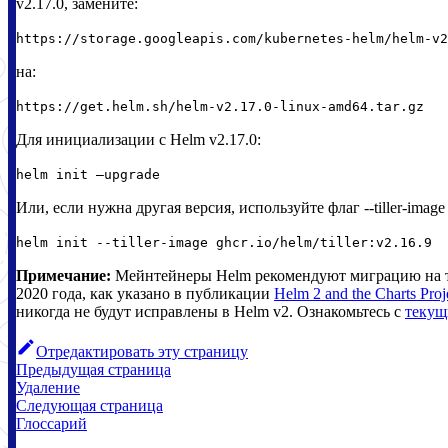
v2.17.0, замените:
https://storage.googleapis.com/kubernetes-helm/helm-v2
на:
https://get.helm.sh/helm-v2.17.0-linux-amd64.tar.gz
Для инициализации с Helm v2.17.0:
helm init —upgrade
Или, если нужна другая версия, используйте флаг --tiller-im
helm init --tiller-image ghcr.io/helm/tiller:v2.16.9
Примечание:
Мейнтейнеры Helm рекомендуют миграцию на те
2020 года, как указано в публикации
Helm 2 and the Charts Pro
никогда не будут исправлены в Helm v2. Ознакомьтесь с
текущ
Отредактировать эту страницу
Предыдущая страница
Удаление
Следующая страница
Глоссарий