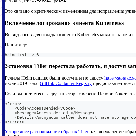
используйте
.
--force-update
Это связано с критическим изменением для исправления уязв
Включение логирования клиента Kubernetes
Вывод логов для отладки клиента Kubernetes можно включит
Например:
helm list -v 6
Установка Tiller перестала работать, и доступ з
Релизы Helm раньше были доступны по адресу
https://storage.
июне 2019 года.
GitHub Container Registry
предоставляет все ста
Если вы пытаетесь загрузить старые версии Helm из бакета х
<Error>
    <Code>AccessDenied</Code>
    <Message>Access denied.</Message>
    <Details>Anonymous caller does not have storage.ob
</Error>
Устаревшее расположение образов Tiller
начало удаление образ