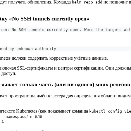
будут получать обновления. Команда
не позволит 
helm repo add
ку «No SSH tunnels currently open»
ion: No SSH tunnels currently open. Were the targets abl
ned by unknown authority
netes должен содержать корректные учётные данные.
 включая SSL-сертификаты и центры сертификации. Они должны 
 доступ.
зывает только часть (или ни одного) моих релизов
зует пространства имён кластера для определения области видимо
нтексте Kubernetes (как показывает команда
kubectl config vi
а
/
, или
--namespace
-n
-A