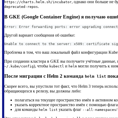
, однако они больше не 
https://charts.helm.sh/incubator
.
deprecated-repos
В GKE (Google Container Engine) я получаю ошиб
Error: Error forwarding ports: error upgrading connect
Другой вариант сообщения об ошибке:
Unable to connect to the server: x509: certificate sig
Проблема в том, что ваш локальный файл конфигурации Kuber
При создании кластера в GKE вы получаете учётные данные,
), чтобы
и
могли получить к ним
~/.kube/config
kubectl
helm
После миграции с Helm 2 команда
пока
helm list
Скорее всего, вы упустили тот факт, что Helm 3 теперь исполь
обращающихся к релизу, вы должны либо:
полагаться на текущее пространство имён в активном ко
указать корректное пространство имён с помощью флаг
для команды
указать флаг
/
helm list
--all-namespaces