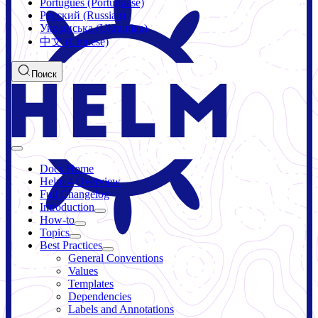
Português (Portuguese)
Русский (Russian)
Українська (Ukrainian)
中文 (Chinese)
Поиск
Docs Home
Helm 4 Overview
Full Changelog
Introduction
How-to
Topics
Best Practices
General Conventions
Values
Templates
Dependencies
Labels and Annotations