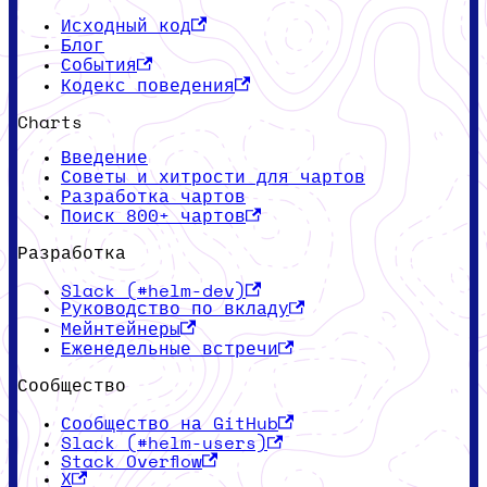
Исходный код
Блог
События
Кодекс поведения
Charts
Введение
Советы и хитрости для чартов
Разработка чартов
Поиск 800+ чартов
Разработка
Slack (#helm-dev)
Руководство по вкладу
Мейнтейнеры
Еженедельные встречи
Сообщество
Сообщество на GitHub
Slack (#helm-users)
Stack Overflow
X