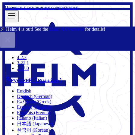
Перейти к основному содержимому
🎉 Helm 4 is out! See the
Helm 4 Overview
for details!
Документация
Сообщество
Блог
Charts
4.2.3
4.2.3
3.21.1
2.17.0
Русский (Russian)
English
Deutsch (German)
Ελληνικά (Greek)
Español (Spanish)
Français (French)
Italiano (Italian)
日本語 (Japanese)
한국어 (Korean)