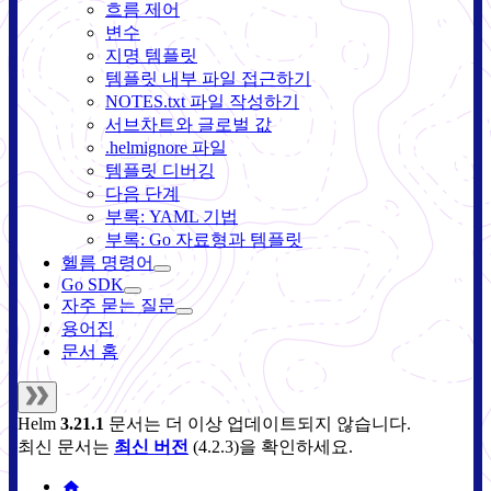
흐름 제어
변수
지명 템플릿
템플릿 내부 파일 접근하기
NOTES.txt 파일 작성하기
서브차트와 글로벌 값
.helmignore 파일
템플릿 디버깅
다음 단계
부록: YAML 기법
부록: Go 자료형과 템플릿
헬름 명령어
Go SDK
자주 묻는 질문
용어집
문서 홈
Helm
3.21.1
문서는 더 이상 업데이트되지 않습니다.
최신 문서는
최신 버전
(
4.2.3
)을 확인하세요.