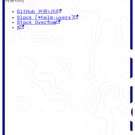
커뮤니티
GitHub 커뮤니티
Slack (#helm-users)
Stack Overflow
X