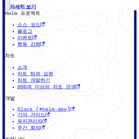
자세히 보기
Helm 프로젝트
소스 코드
블로그
이벤트
행동 강령
차트
소개
차트 팁과 요령
차트 개발하기
800개 이상의 차트 검색
개발
Slack (#helm-dev)
기여 가이드
유지관리자
주간 회의