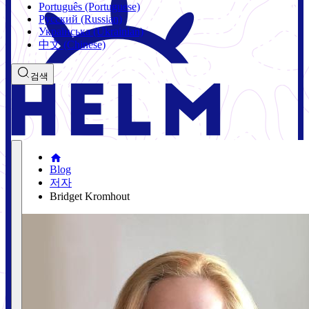
Português (Portuguese)
Русский (Russian)
Українська (Ukrainian)
中文 (Chinese)
검색
Blog
저자
Bridget Kromhout