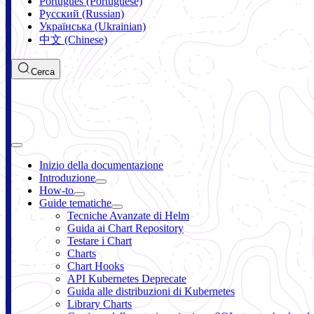
Português (Portuguese)
Русский (Russian)
Українська (Ukrainian)
中文 (Chinese)
Cerca
Inizio della documentazione
Introduzione
How-to
Guide tematiche
Tecniche Avanzate di Helm
Guida ai Chart Repository
Testare i Chart
Charts
Chart Hooks
API Kubernetes Deprecate
Guida alle distribuzioni di Kubernetes
Library Charts