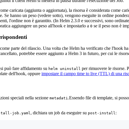
 quindi il client Helm si metterà in pausa durante l'esecuzione del Job.
a come caricata (aggiunta o aggiornata), la risorsa è considerata come car
rie. Se hanno un peso (vedere sotto), vengono eseguite in ordine pondera
menti, l'ordine non è garantito. (In Helm 2.3.0 e successivi, sono ordin
pratica aggiungere un peso all'hook e impostarlo a
se il peso non è imp
0
rrispondenti
come parte del rilascio. Una volta che Helm ha verificato che l'hook ha r
 cancellato, potrebbe essere aggiunto a Helm 3 in futuro, per cui le ris
n si può fare affidamento su
per rimuovere le risorse. P
helm uninstall
plate dell'hook, oppure
impostare il campo time to live (TTL) di una ris
ioni speciali nella sezione
.Essendo file di template, si posso
metadati
, dichiara un job da eseguire su
:
stall-job.yaml
post-install