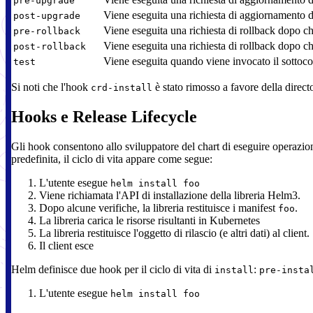
pre-upgrade
Viene eseguita una richiesta di aggiornamento do
post-upgrade
Viene eseguita una richiesta di rollback dopo che
pre-rollback
Viene eseguita una richiesta di rollback dopo che
post-rollback
Viene eseguita quando viene invocato il sottoc
test
Si noti che l'hook
è stato rimosso a favore della direc
crd-install
Hooks e Release Lifecycle
Gli hook consentono allo sviluppatore del chart di eseguire operazioni i
predefinita, il ciclo di vita appare come segue:
L'utente esegue
helm install foo
Viene richiamata l'API di installazione della libreria Helm3.
Dopo alcune verifiche, la libreria restituisce i manifest
.
foo
La libreria carica le risorse risultanti in Kubernetes
La libreria restituisce l'oggetto di rilascio (e altri dati) al client.
Il client esce
Helm definisce due hook per il ciclo di vita di
:
install
pre-insta
L'utente esegue
helm install foo