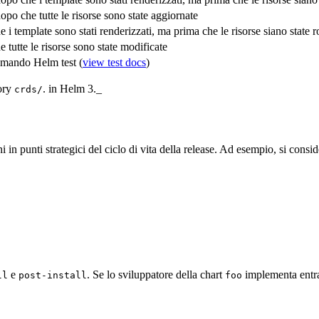
po che tutte le risorse sono state aggiornate
 i template sono stati renderizzati, ma prima che le risorse siano state r
 tutte le risorse sono state modificate
omando Helm test (
view test docs
)
tory
. in Helm 3._
crds/
n punti strategici del ciclo di vita della release. Ad esempio, si consider
e
. Se lo sviluppatore della chart
implementa entram
ll
post-install
foo