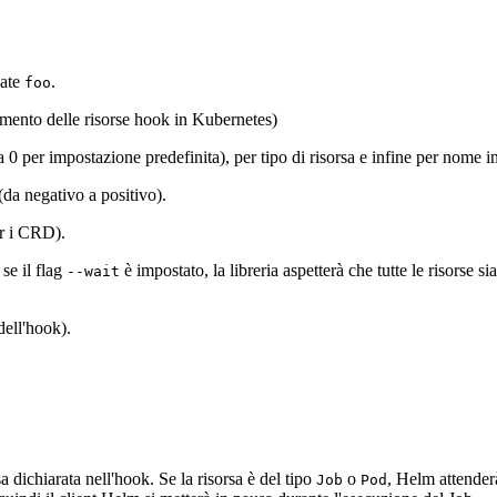
late
.
foo
mento delle risorse hook in Kubernetes)
 0 per impostazione predefinita), per tipo di risorsa e infine per nome i
(da negativo a positivo).
er i CRD).
 se il flag
è impostato, la libreria aspetterà che tutte le risorse 
--wait
dell'hook).
 dichiarata nell'hook. Se la risorsa è del tipo
o
, Helm attender
Job
Pod