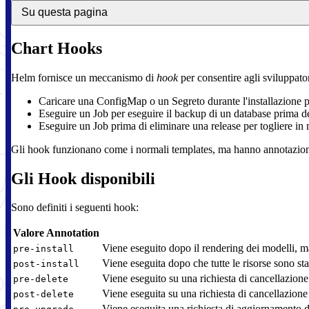
Su questa pagina
Chart Hooks
Helm fornisce un meccanismo di
hook
per consentire agli sviluppator
Caricare una ConfigMap o un Segreto durante l'installazione pr
Eseguire un Job per eseguire il backup di un database prima del
Eseguire un Job prima di eliminare una release per togliere in
Gli hook funzionano come i normali templates, ma hanno annotazioni sp
Gli Hook disponibili
Sono definiti i seguenti hook:
Valore Annotation
Viene eseguito dopo il rendering dei modelli, m
pre-install
Viene eseguita dopo che tutte le risorse sono st
post-install
Viene eseguito su una richiesta di cancellazion
pre-delete
Viene eseguita su una richiesta di cancellazione 
post-delete
Viene eseguita una richiesta di aggiornamento do