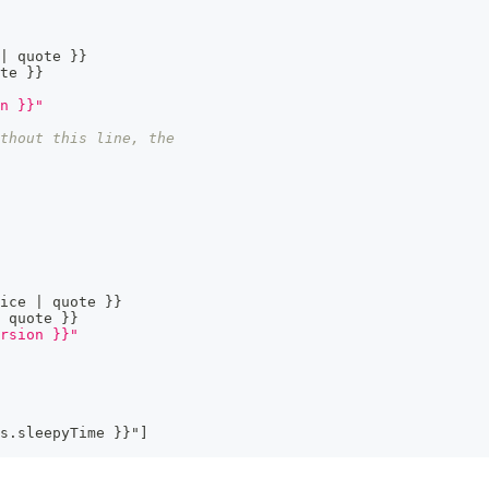
|
 quote 
}
}
te 
}
}
n }}"
thout this line, the
ice 
|
 quote 
}
}
 quote 
}
}
rsion }}"
s.sleepyTime 
}
}
"
]