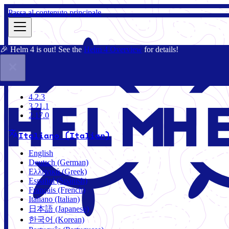
Passa al contenuto principale
🎉 Helm 4 is out! See the
Helm 4 Overview
for details!
Docs
Community
Blog
Charts
3.21.1
4.2.3
3.21.1
2.17.0
Italiano (Italian)
English
Deutsch (German)
Ελληνικά (Greek)
Español (Spanish)
Français (French)
Italiano (Italian)
日本語 (Japanese)
한국어 (Korean)