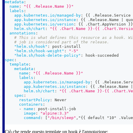
metadata
:
name
:
"{{ .Release.Name }}"
labels
:
app.kubernetes.io/managed-by
:
{
{
 .Release.Service 
app.kubernetes.io/instance
:
{
{
 .Release.Name 
|
 quo
app.kubernetes.io/version
:
{
{
 .Chart.AppVersion 
}
}
helm.sh/chart
:
"{{ .Chart.Name }}-{{ .Chart.Versio
annotations
:
# This is what defines this resource as a hook. Wi
# job is considered part of the release.
"helm.sh/hook"
:
 post
-
install
"helm.sh/hook-weight"
:
"-5"
"helm.sh/hook-delete-policy"
:
 hook
-
succeeded
spec
:
template
:
metadata
:
name
:
"{{ .Release.Name }}"
labels
:
app.kubernetes.io/managed-by
:
{
{
 .Release.Serv
app.kubernetes.io/instance
:
{
{
 .Release.Name 
|
helm.sh/chart
:
"{{ .Chart.Name }}-{{ .Chart.Ve
spec
:
restartPolicy
:
 Never
containers
:
-
name
:
 post
-
install
-
job
image
:
"alpine:3.3"
command
:
[
"/bin/sleep"
,
"
{
{
 default "10" .Value
Ciò che rende questo template un hook è l'annotazione: