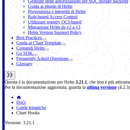
Gestione delle autorizzazioni per SQL storage backend
Guida ai plugin di Helm
Provenienza e integrità di Helm
Role-based Access Control
Utilizzare registry OCI-based
Migrazione Helm da v2 a v3
Helm Version Support Policy
Best Practices
Guida ai Chart Template
Comandi Helm
Go SDK
Frequently Asked Questions
Glossary
Questa è la documentazione per
Helm
3.21.1
, che non è più attivam
Per la documentazione aggiornata, guarda la
ultima versione
(
4.2.3
)
Docs
Guide tematiche
Chart Hooks
Versione: 3.21.1