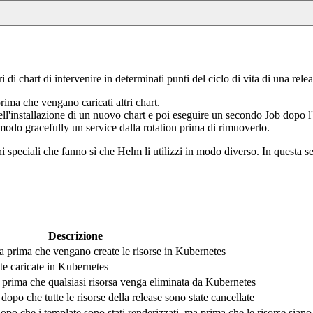
i di chart di intervenire in determinati punti del ciclo di vita di una rele
ima che vengano caricati altri chart.
l'installazione di un nuovo chart e poi eseguire un secondo Job dopo l'a
 modo gracefully un service dalla rotation prima di rimuoverlo.
eciali che fanno sì che Helm li utilizzi in modo diverso. In questa sezi
Descrizione
a prima che vengano create le risorse in Kubernetes
ate caricate in Kubernetes
e prima che qualsiasi risorsa venga eliminata da Kubernetes
dopo che tutte le risorse della release sono state cancellate
po che i template sono stati renderizzati, ma prima che le risorse siano