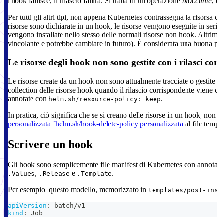
l'hook fallisce, il rilascio fallirà. Si tratta di un'operazione
bloccante
,
Per tutti gli altri tipi, non appena Kubernetes contrassegna la risors
risorse sono dichiarate in un hook, le risorse vengono eseguite in se
vengono installate nello stesso delle normali risorse non hook. Altri
vincolante e potrebbe cambiare in futuro). È considerata una buona 
Le risorse degli hook non sono gestite con i rilasci co
Le risorse create da un hook non sono attualmente tracciate o gestite 
collection delle risorse hook quando il rilascio corrispondente viene
annotate con
.
helm.sh/resource-policy: keep
In pratica, ciò significa che se si creano delle risorse in un hook, no
personalizzata `helm.sh/hook-delete-policy personalizzata
al file tem
Scrivere un hook
Gli hook sono semplicemente file manifest di Kubernetes con annotaz
,
e
.
.Values
.Release
.Template
Per esempio, questo modello, memorizzato in
templates/post-in
apiVersion
:
 batch/v1
kind
:
 Job