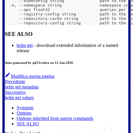
      --kubeconfig string               path to the ku
  -n, --namespace string                namespace scop
      --qps float32                     queries per se
      --registry-config string          path to the re
      --repository-cache string         path to the di
      --repository-config string        path to the fi
SEE ALSO
helm get
- download extended information of a named
release
Auto generated by spf13/cobra on 12-Jun-2026
Modifica questa pagina
Precedente
helm get metadata
Successivo
helm get values
Synopsis
Options
Options inherited from parent commands
SEE ALSO