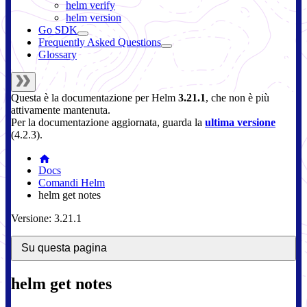
helm verify
helm version
Go SDK
Frequently Asked Questions
Glossary
Questa è la documentazione per
Helm
3.21.1
, che non è più
attivamente mantenuta.
Per la documentazione aggiornata, guarda la
ultima versione
(
4.2.3
).
Docs
Comandi Helm
helm get notes
Versione: 3.21.1
Su questa pagina
helm get notes