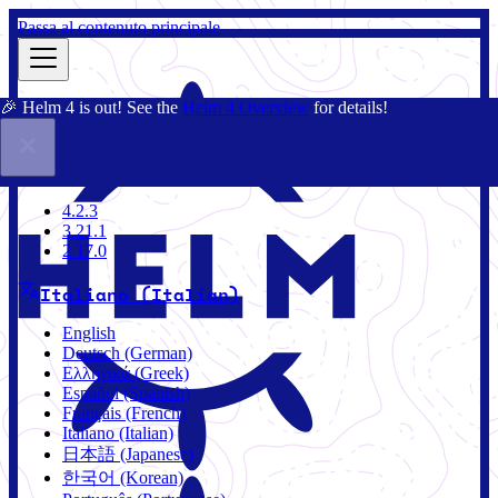
Passa al contenuto principale
🎉 Helm 4 is out! See the
Helm 4 Overview
for details!
Docs
Community
Blog
Charts
3.21.1
4.2.3
3.21.1
2.17.0
Italiano (Italian)
English
Deutsch (German)
Ελληνικά (Greek)
Español (Spanish)
Français (French)
Italiano (Italian)
日本語 (Japanese)
한국어 (Korean)