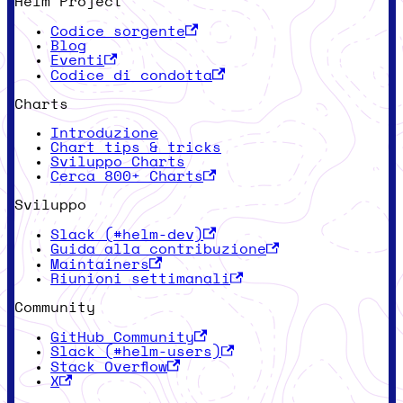
Helm Project
Codice sorgente
Blog
Eventi
Codice di condotta
Charts
Introduzione
Chart tips & tricks
Sviluppo Charts
Cerca 800+ Charts
Sviluppo
Slack (#helm-dev)
Guida alla contribuzione
Maintainers
Riunioni settimanali
Community
GitHub Community
Slack (#helm-users)
Stack Overflow
X