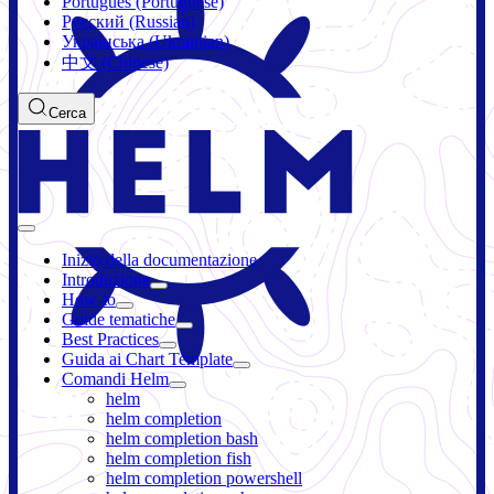
Português (Portuguese)
Русский (Russian)
Українська (Ukrainian)
中文 (Chinese)
Cerca
Inizio della documentazione
Introduzione
How-to
Guide tematiche
Best Practices
Guida ai Chart Template
Comandi Helm
helm
helm completion
helm completion bash
helm completion fish
helm completion powershell