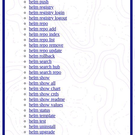
helm push
helm registry
helm registry login
helm registry logout
helm repo
helm repo add
helm repo index
helm repo list
helm repo remove
helm repo update
helm rollback
helm search
helm search hub
helm search repo
helm show
helm show all
helm show chart
helm show crds
helm show readme
helm show values
helm status
helm template
helm test
helm uninstall
helm upgrade