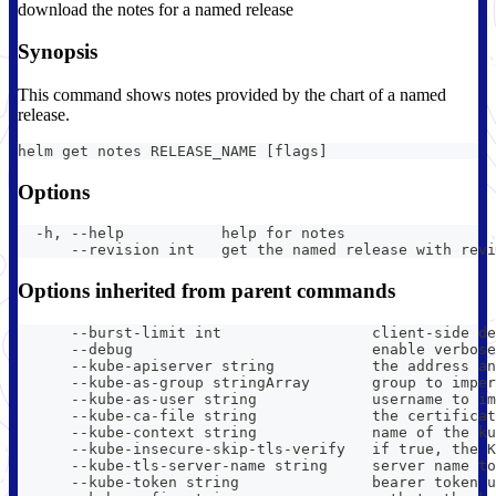
download the notes for a named release
Synopsis
This command shows notes provided by the chart of a named
release.
helm get notes RELEASE_NAME [flags]
Options
  -h, --help           help for notes
      --revision int   get the named release with revi
Options inherited from parent commands
      --burst-limit int                 client-side de
      --debug                           enable verbose
      --kube-apiserver string           the address an
      --kube-as-group stringArray       group to imper
      --kube-as-user string             username to im
      --kube-ca-file string             the certificat
      --kube-context string             name of the ku
      --kube-insecure-skip-tls-verify   if true, the K
      --kube-tls-server-name string     server name to
      --kube-token string               bearer token u