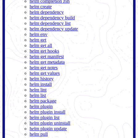
helm completion zsh
helm create
helm dependency
helm dependency build
helm dependency list
helm dependency update
helm env
helm get
helm get all
helm get hooks
helm get manifest
helm get metadata
helm get notes
helm get values
helm history
helm install
helm lint
helm list
helm package
helm plugin
helm plugin install
helm plugin list
helm plugin uninstall
helm plugin update
helm pull