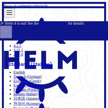
Passa al contenuto principale
🎉 Helm 4 is out! See the
Helm 4 Overview
for details!
Docs
Community
Blog
Charts
3.21.1
4.2.3
3.21.1
2.17.0
Italiano (Italian)
English
Deutsch (German)
Ελληνικά (Greek)
Español (Spanish)
Français (French)
Italiano (Italian)
日本語 (Japanese)
한국어 (Korean)