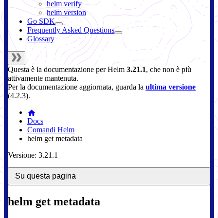
helm verify
helm version
Go SDK
Frequently Asked Questions
Glossary
Questa è la documentazione per
Helm
3.21.1
, che non è più
attivamente mantenuta.
Per la documentazione aggiornata, guarda la
ultima versione
(
4.2.3
).
Docs
Comandi Helm
helm get metadata
Versione: 3.21.1
Su questa pagina
helm get metadata