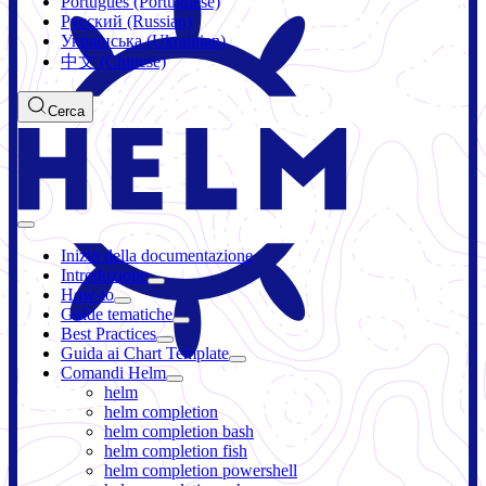
Português (Portuguese)
Русский (Russian)
Українська (Ukrainian)
中文 (Chinese)
Cerca
Inizio della documentazione
Introduzione
How-to
Guide tematiche
Best Practices
Guida ai Chart Template
Comandi Helm
helm
helm completion
helm completion bash
helm completion fish
helm completion powershell