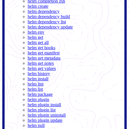
helm completion zsh
helm create
helm dependency
helm dependency build
helm dependency list
helm dependency update
helm env
helm get
helm get all
helm get hooks
helm get manifest
helm get metadata
helm get notes
helm get values
helm history
helm install
helm lint
helm list
helm package
helm plugin
helm plugin install
helm plugin list
helm plugin uninstall
helm plugin update
helm pull