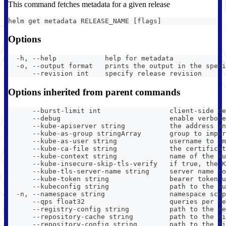
This command fetches metadata for a given release
helm get metadata RELEASE_NAME [flags]
Options
  -h, --help            help for metadata
  -o, --output format   prints the output in the speci
      --revision int    specify release revision
Options inherited from parent commands
      --burst-limit int                 client-side de
      --debug                           enable verbose
      --kube-apiserver string           the address an
      --kube-as-group stringArray       group to imper
      --kube-as-user string             username to im
      --kube-ca-file string             the certificat
      --kube-context string             name of the ku
      --kube-insecure-skip-tls-verify   if true, the K
      --kube-tls-server-name string     server name to
      --kube-token string               bearer token u
      --kubeconfig string               path to the ku
  -n, --namespace string                namespace scop
      --qps float32                     queries per se
      --registry-config string          path to the re
      --repository-cache string         path to the di
      --repository-config string        path to the fi