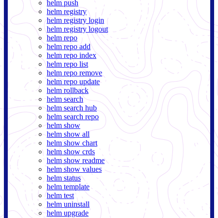
helm push
helm registry
helm registry login
helm registry logout
helm repo
helm repo add
helm repo index
helm repo list
helm repo remove
helm repo update
helm rollback
helm search
helm search hub
helm search repo
helm show
helm show all
helm show chart
helm show crds
helm show readme
helm show values
helm status
helm template
helm test
helm uninstall
helm upgrade