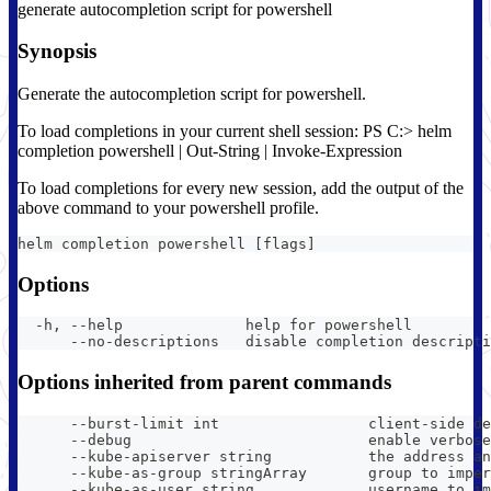
generate autocompletion script for powershell
Synopsis
Generate the autocompletion script for powershell.
To load completions in your current shell session: PS C:> helm
completion powershell | Out-String | Invoke-Expression
To load completions for every new session, add the output of the
above command to your powershell profile.
helm completion powershell [flags]
Options
  -h, --help              help for powershell
      --no-descriptions   disable completion descripti
Options inherited from parent commands
      --burst-limit int                 client-side de
      --debug                           enable verbose
      --kube-apiserver string           the address an
      --kube-as-group stringArray       group to imper
      --kube-as-user string             username to im