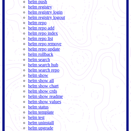
helm push
helm registry
helm registry login
helm registry logout
helm repo
helm repo add
helm repo index
helm repo list
helm repo remove
helm repo update
helm rollback
helm search
helm search hub
helm search repo
helm show
helm show all
helm show chart
helm show crds
helm show readme
helm show values
helm status
helm template
helm test
helm uninstall
helm upgrade