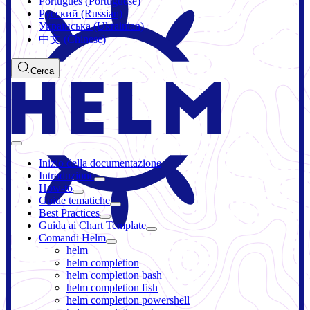
Português (Portuguese)
Русский (Russian)
Українська (Ukrainian)
中文 (Chinese)
Cerca
Inizio della documentazione
Introduzione
How-to
Guide tematiche
Best Practices
Guida ai Chart Template
Comandi Helm
helm
helm completion
helm completion bash
helm completion fish
helm completion powershell