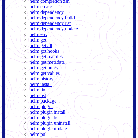
helm completion zsh
helm create
helm dependency
helm dependency build
helm dependency list
helm dependency update
helm env
helm get
helm get all
helm get hooks
helm get manifest
helm get metadata
helm get notes
helm get values
helm history
helm install
helm lint
helm list
helm package
helm plugin
helm plugin install
helm plugin list
helm plugin uninstall
helm plugin update
helm pull