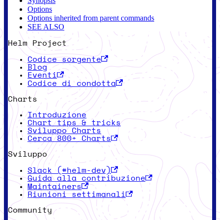
Synopsis
Options
Options inherited from parent commands
SEE ALSO
Helm Project
Codice sorgente
Blog
Eventi
Codice di condotta
Charts
Introduzione
Chart tips & tricks
Sviluppo Charts
Cerca 800+ Charts
Sviluppo
Slack (#helm-dev)
Guida alla contribuzione
Maintainers
Riunioni settimanali
Community