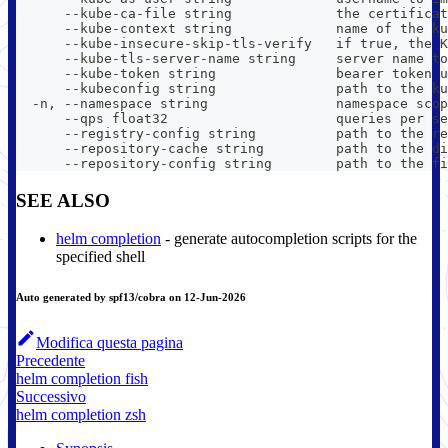
      --kube-ca-file string             the certificat
      --kube-context string             name of the ku
      --kube-insecure-skip-tls-verify   if true, the K
      --kube-tls-server-name string     server name to
      --kube-token string               bearer token u
      --kubeconfig string               path to the ku
  -n, --namespace string                namespace scop
      --qps float32                     queries per se
      --registry-config string          path to the re
      --repository-cache string         path to the di
      --repository-config string        path to the fi
SEE ALSO
helm completion
- generate autocompletion scripts for the
specified shell
Auto generated by spf13/cobra on 12-Jun-2026
Modifica questa pagina
Precedente
helm completion fish
Successivo
helm completion zsh