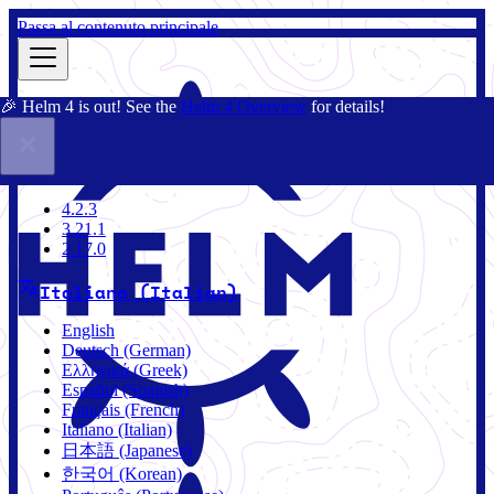
Passa al contenuto principale
🎉 Helm 4 is out! See the
Helm 4 Overview
for details!
Docs
Community
Blog
Charts
3.21.1
4.2.3
3.21.1
2.17.0
Italiano (Italian)
English
Deutsch (German)
Ελληνικά (Greek)
Español (Spanish)
Français (French)
Italiano (Italian)
日本語 (Japanese)
한국어 (Korean)