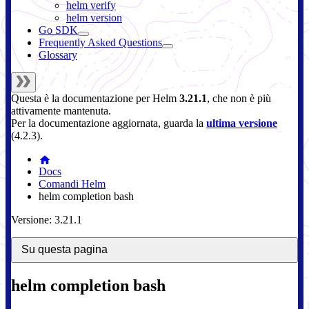
helm verify
helm version
Go SDK
Frequently Asked Questions
Glossary
Questa è la documentazione per
Helm
3.21.1
, che non è più
attivamente mantenuta.
Per la documentazione aggiornata, guarda la
ultima versione
(
4.2.3
).
Docs
Comandi Helm
helm completion bash
Versione: 3.21.1
Su questa pagina
helm completion bash