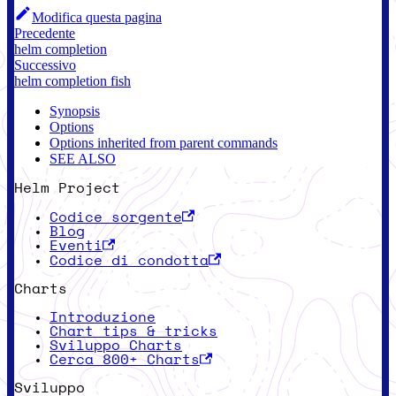
Modifica questa pagina
Precedente
helm completion
Successivo
helm completion fish
Synopsis
Options
Options inherited from parent commands
SEE ALSO
Helm Project
Codice sorgente
Blog
Eventi
Codice di condotta
Charts
Introduzione
Chart tips & tricks
Sviluppo Charts
Cerca 800+ Charts
Sviluppo