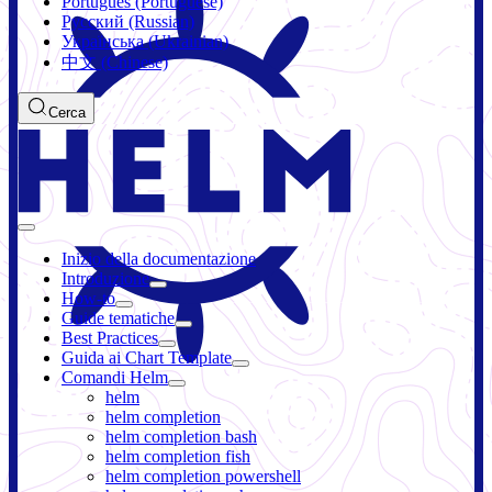
Português (Portuguese)
Русский (Russian)
Українська (Ukrainian)
中文 (Chinese)
Cerca
Inizio della documentazione
Introduzione
How-to
Guide tematiche
Best Practices
Guida ai Chart Template
Comandi Helm
helm
helm completion
helm completion bash
helm completion fish
helm completion powershell