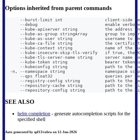
Options inherited from parent commands
      --burst-limit int                 client-side de
      --debug                           enable verbose
      --kube-apiserver string           the address an
      --kube-as-group stringArray       group to imper
      --kube-as-user string             username to im
      --kube-ca-file string             the certificat
      --kube-context string             name of the ku
      --kube-insecure-skip-tls-verify   if true, the K
      --kube-tls-server-name string     server name to
      --kube-token string               bearer token u
      --kubeconfig string               path to the ku
  -n, --namespace string                namespace scop
      --qps float32                     queries per se
      --registry-config string          path to the re
      --repository-cache string         path to the di
      --repository-config string        path to the fi
SEE ALSO
helm completion
- generate autocompletion scripts for the
specified shell
Auto generated by spf13/cobra on 12-Jun-2026