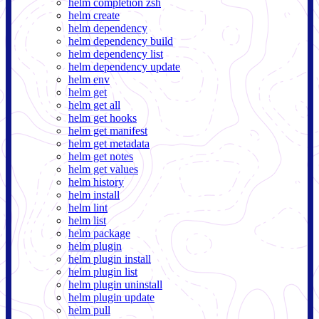
helm completion zsh
helm create
helm dependency
helm dependency build
helm dependency list
helm dependency update
helm env
helm get
helm get all
helm get hooks
helm get manifest
helm get metadata
helm get notes
helm get values
helm history
helm install
helm lint
helm list
helm package
helm plugin
helm plugin install
helm plugin list
helm plugin uninstall
helm plugin update
helm pull