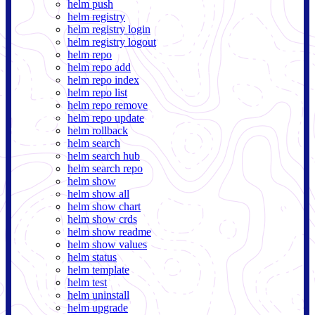
helm push
helm registry
helm registry login
helm registry logout
helm repo
helm repo add
helm repo index
helm repo list
helm repo remove
helm repo update
helm rollback
helm search
helm search hub
helm search repo
helm show
helm show all
helm show chart
helm show crds
helm show readme
helm show values
helm status
helm template
helm test
helm uninstall
helm upgrade