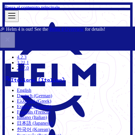
Passa al contenuto principale
🎉 Helm 4 is out! See the
Helm 4 Overview
for details!
Docs
Community
Blog
Charts
3.21.1
4.2.3
3.21.1
2.17.0
Italiano (Italian)
English
Deutsch (German)
Ελληνικά (Greek)
Español (Spanish)
Français (French)
Italiano (Italian)
日本語 (Japanese)
한국어 (Korean)