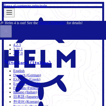
Passa al contenuto principale
🎉 Helm 4 is out! See the
Helm 4 Overview
for details!
Docs
Community
Blog
Charts
2.17.0
4.2.3
3.21.1
2.17.0
Italiano (Italian)
English
Deutsch (German)
Ελληνικά (Greek)
Español (Spanish)
Français (French)
Italiano (Italian)
日本語 (Japanese)
한국어 (Korean)