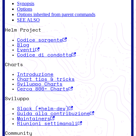
Synopsis
Options
Options inherited from parent commands
SEE ALSO
Helm Project
Codice sorgente
Blog
Eventi
Codice di condotta
Charts
Introduzione
Chart tips & tricks
Sviluppo Charts
Cerca 800+ Charts
Sviluppo
Slack (#helm-dev)
Guida alla contribuzione
Maintainers
Riunioni settimanali
Community