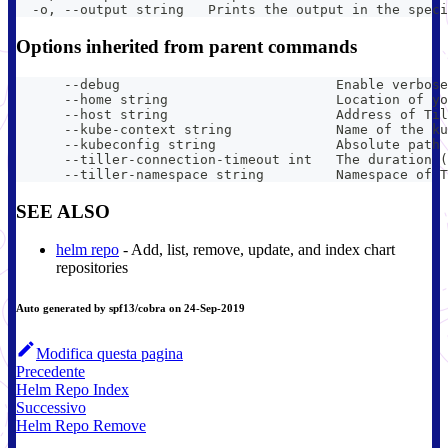
  -o, --output string   Prints the output in the speci
Options inherited from parent commands
      --debug                           Enable verbose
      --home string                     Location of yo
      --host string                     Address of Til
      --kube-context string             Name of the ku
      --kubeconfig string               Absolute path 
      --tiller-connection-timeout int   The duration (
      --tiller-namespace string         Namespace of T
SEE ALSO
helm repo
- Add, list, remove, update, and index chart
repositories
Auto generated by spf13/cobra on 24-Sep-2019
Modifica questa pagina
Precedente
Helm Repo Index
Successivo
Helm Repo Remove