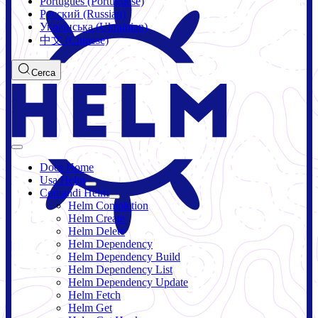
Português (Portuguese)
Русский (Russian)
Українська (Ukrainian)
中文 (Chinese)
Cerca
Docs Home
Usa Helm
Comandi Helm
Helm Completion
Helm Create
Helm Delete
Helm Dependency
Helm Dependency Build
Helm Dependency List
Helm Dependency Update
Helm Fetch
Helm Get