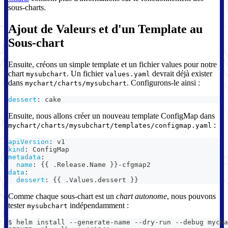
sous-charts.
Ajout de Valeurs et d'un Template au
Sous-chart
Ensuite, créons un simple template et un fichier values pour notre
chart
. Un fichier
devrait déjà exister
mysubchart
values.yaml
dans
. Configurons-le ainsi :
mychart/charts/mysubchart
dessert
:
 cake
Ensuite, nous allons créer un nouveau template ConfigMap dans
:
mychart/charts/mysubchart/templates/configmap.yaml
apiVersion
:
 v1
kind
:
 ConfigMap
metadata
:
name
:
{
{
 .Release.Name 
}
}
-
cfgmap2
data
:
dessert
:
{
{
 .Values.dessert 
}
}
Comme chaque sous-chart est un
chart autonome
, nous pouvons
tester
indépendamment :
mysubchart
$ helm install --generate-name --dry-run --debug mycha