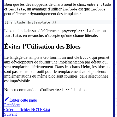
Bien que les développeurs de charts aient le choix entre
include
et
, un avantage d'utiliser
est que
template
include
include
peut référencer dynamiquement des templates :
{
{
 include $mytemplate 
}
}
L'exemple ci-dessus déréférencera
. La fonction
$mytemplate
, en revanche, n'accepte qu'une chaîne littérale.
template
Éviter l'Utilisation des Blocs
Le langage de template Go fournit un mot-clé
qui permet
block
aux développeurs de fournir une implémentation par défaut qui
sera remplacée ultérieurement. Dans les charts Helm, les blocs ne
sont pas le meilleur outil pour le remplacement car si plusieurs
implémentations du même bloc sont fournies, celle sélectionnée
est imprévisible.
Nous recommandons d'utiliser
à la place.
include
Éditer cette page
Précédent
Créer un fichier NOTES.txt
Suivant