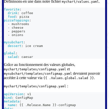
Définissons-en une dans notre fichier
.
mychart/values.yaml
favorite
:
drink
:
 coffee
food
:
 pizza
pizzaToppings
:
-
 mushrooms
-
 cheese
-
 peppers
-
 onions
mysubchart
:
dessert
:
 ice cream
global
:
salad
:
 caesar
Grâce au fonctionnement des valeurs globales,
et
mychart/templates/configmap.yaml
devraient pouvoir
mysubchart/templates/configmap.yaml
accéder à cette valeur via
.
{{ .Values.global.salad }}
:
mychart/templates/configmap.yaml
apiVersion
:
 v1
kind
:
 ConfigMap
metadata
:
name
:
{
{
 .Release.Name 
}
}
-
configmap
data
: