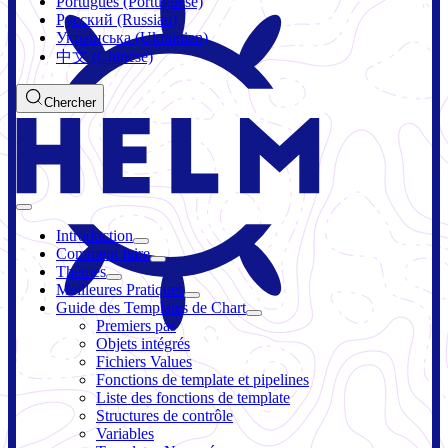
Português (Portuguese)
Русский (Russian)
Українська (Ukrainian)
中文 (Chinese)
Chercher
Introduction
Comment faire
Thèmes
Meilleures Pratiques
Guide des Templates de Chart
Premiers pas
Objets intégrés
Fichiers Values
Fonctions de template et pipelines
Liste des fonctions de template
Structures de contrôle
Variables