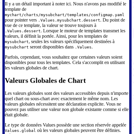
Il y a un détail important à noter ici. Nous n'avons pas modifié le
template de
mychart/charts/mysubchart/templates/configmap.yaml
pour pointer vers
. Du point de
.Values.mysubchart.dessert
vue de ce template, la valeur se trouve toujours à
. Lorsque le moteur de templates transmet les
.Values.dessert
valeurs, il définit la portée. Ainsi, pour les templates de
, seules les valeurs spécifiquement destinées à
mysubchart
seront disponibles dans
.
mysubchart
.Values
Parfois, cependant, vous souhaitez que certaines valeurs soient
disponibles pour tous les templates. Cela s'accomplit en utilisant
les valeurs globales de chart.
Valeurs Globales de Chart
Les valeurs globales sont des valeurs accessibles depuis n'importe
quel chart ou sous-chart avec exactement le même nom. Les
valeurs globales nécessitent une déclaration explicite. Vous ne
pouvez pas utiliser une valeur non globale existante comme si elle
était globale.
Le type de données Values possède une section réservée appelée
où les valeurs globales peuvent être définies.
Values.global