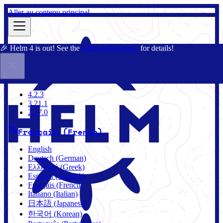
Aller au contenu principal
🎉 Helm 4 is out! See the
Helm 4 Overview
for details!
Documentation
Communauté
Blog
Charts
3.21.1
4.2.3
3.21.1
2.17.0
Français (French)
English
Deutsch (German)
Ελληνικά (Greek)
Español (Spanish)
Français (French)
Italiano (Italian)
日本語 (Japanese)
한국어 (Korean)