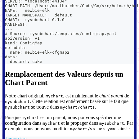
SERVER: "localhost:44134"
CHART PATH: /Users/mattbutcher/Code/Go/src/helm.sh/hel
NAME:   newbie-elk
TARGET NAMESPACE:   default
CHART:  mysubchart 0.1.0
MANIFEST:
---
# Source: mysubchart/templates/configmap.yaml
apiVersion: v1
kind: ConfigMap
metadata:
  name: newbie-elk-cfgmap2
data:
  dessert: cake
Remplacement des Valeurs depuis un
Chart Parent
Notre chart original,
, est maintenant le
chart parent
de
mychart
. Cette relation est entièrement basée sur le fait que
mysubchart
se trouve dans
.
mysubchart
mychart/charts
Puisque
est un parent, nous pouvons spécifier une
mychart
configuration dans
et la propager dans
. Par
mychart
mysubchart
exemple, nous pouvons modifier
ainsi :
mychart/values.yaml
favorite
: