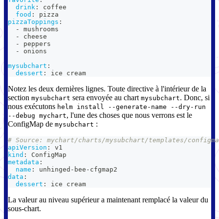
drink
:
 coffee
food
:
 pizza
pizzaToppings
:
-
 mushrooms
-
 cheese
-
 peppers
-
 onions
mysubchart
:
dessert
:
 ice cream
Notez les deux dernières lignes. Toute directive à l'intérieur de la
section
sera envoyée au chart
. Donc, si
mysubchart
mysubchart
nous exécutons
helm install --generate-name --dry-run
, l'une des choses que nous verrons est le
--debug mychart
ConfigMap de
:
mysubchart
# Source: mychart/charts/mysubchart/templates/configma
apiVersion
:
 v1
kind
:
 ConfigMap
metadata
:
name
:
 unhinged
-
bee
-
cfgmap2
data
:
dessert
:
 ice cream
La valeur au niveau supérieur a maintenant remplacé la valeur du
sous-chart.