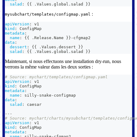
salad
:
{
{
 .Values.global.salad 
}
}
:
mysubchart/templates/configmap.yaml
apiVersion
:
 v1
kind
:
 ConfigMap
metadata
:
name
:
{
{
 .Release.Name 
}
}
-
cfgmap2
data
:
dessert
:
{
{
 .Values.dessert 
}
}
salad
:
{
{
 .Values.global.salad 
}
}
Maintenant, si nous effectuons une installation dry-run, nous
verrons la même valeur dans les deux sorties :
# Source: mychart/templates/configmap.yaml
apiVersion
:
 v1
kind
:
 ConfigMap
metadata
:
name
:
 silly
-
snake
-
configmap
data
:
salad
:
 caesar
---
# Source: mychart/charts/mysubchart/templates/configma
apiVersion
:
 v1
kind
:
 ConfigMap
metadata
:
name
:
 silly
-
snake
-
cfgmap2