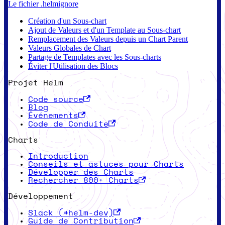
Le fichier .helmignore
Création d'un Sous-chart
Ajout de Valeurs et d'un Template au Sous-chart
Remplacement des Valeurs depuis un Chart Parent
Valeurs Globales de Chart
Partage de Templates avec les Sous-charts
Éviter l'Utilisation des Blocs
Projet Helm
Code source
Blog
Événements
Code de Conduite
Charts
Introduction
Conseils et astuces pour Charts
Développer des Charts
Rechercher 800+ Charts
Développement
Slack (#helm-dev)
Guide de Contribution