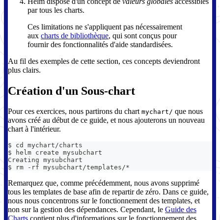
Helm dispose d'un concept de
valeurs globales
accessibles
par tous les charts.
Ces limitations ne s'appliquent pas nécessairement
aux
charts de bibliothèque
, qui sont conçus pour
fournir des fonctionnalités d'aide standardisées.
Au fil des exemples de cette section, ces concepts deviendront
plus clairs.
Création d'un Sous-chart
Pour ces exercices, nous partirons du chart
que nous
mychart/
avons créé au début de ce guide, et nous ajouterons un nouveau
chart à l'intérieur.
$ cd mychart/charts
$ helm create mysubchart
Creating mysubchart
$ rm -rf mysubchart/templates/*
Remarquez que, comme précédemment, nous avons supprimé
tous les templates de base afin de repartir de zéro. Dans ce guide,
nous nous concentrons sur le fonctionnement des templates, et
non sur la gestion des dépendances. Cependant, le
Guide des
Charts
contient plus d'informations sur le fonctionnement des