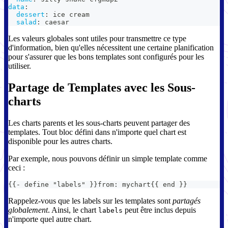
data
:
dessert
:
 ice cream
salad
:
 caesar
Les valeurs globales sont utiles pour transmettre ce type
d'information, bien qu'elles nécessitent une certaine planification
pour s'assurer que les bons templates sont configurés pour les
utiliser.
Partage de Templates avec les Sous-
charts
Les charts parents et les sous-charts peuvent partager des
templates. Tout bloc défini dans n'importe quel chart est
disponible pour les autres charts.
Par exemple, nous pouvons définir un simple template comme
ceci :
{
{
-
 define "labels" 
}
}
from
:
 mychart
{
{
 end 
}
}
Rappelez-vous que les labels sur les templates sont
partagés
globalement
. Ainsi, le chart
peut être inclus depuis
labels
n'importe quel autre chart.