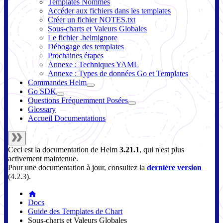
Templates Nommés
Accéder aux fichiers dans les templates
Créer un fichier NOTES.txt
Sous-charts et Valeurs Globales
Le fichier .helmignore
Débogage des templates
Prochaines étapes
Annexe : Techniques YAML
Annexe : Types de données Go et Templates
Commandes Helm
Go SDK
Questions Fréquemment Posées
Glossary
Accueil Documentations
Ceci est la documentation de
Helm
3.21.1
, qui n'est plus
activement maintenue.
Pour une documentation à jour, consultez la
dernière version
(
4.2.3
).
Docs
Guide des Templates de Chart
Sous-charts et Valeurs Globales