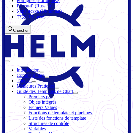
Português (Portuguese)
Русский (Russian)
Українська (Ukrainian)
中文 (Chinese)
Chercher
Introduction
Comment faire
Thèmes
Meilleures Pratiques
Guide des Templates de Chart
Premiers pas
Objets intégrés
Fichiers Values
Fonctions de template et pipelines
Liste des fonctions de template
Structures de contrôle
Variables