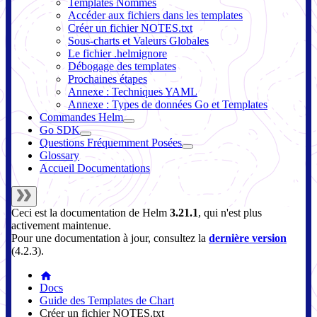
Templates Nommés
Accéder aux fichiers dans les templates
Créer un fichier NOTES.txt
Sous-charts et Valeurs Globales
Le fichier .helmignore
Débogage des templates
Prochaines étapes
Annexe : Techniques YAML
Annexe : Types de données Go et Templates
Commandes Helm
Go SDK
Questions Fréquemment Posées
Glossary
Accueil Documentations
Ceci est la documentation de
Helm
3.21.1
, qui n'est plus
activement maintenue.
Pour une documentation à jour, consultez la
dernière version
(
4.2.3
).
Docs
Guide des Templates de Chart
Créer un fichier NOTES.txt