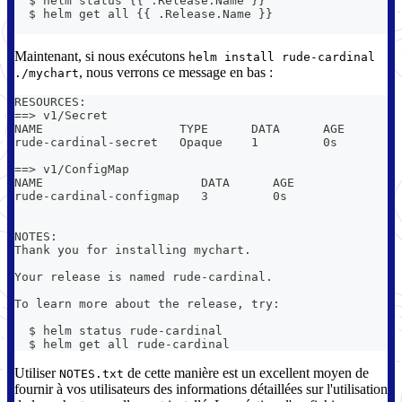
  $ helm status {{ .Release.Name }}
  $ helm get all {{ .Release.Name }}
Maintenant, si nous exécutons
helm install rude-cardinal
, nous verrons ce message en bas :
./mychart
RESOURCES:
==> v1/Secret
NAME                   TYPE      DATA      AGE
rude-cardinal-secret   Opaque    1         0s
==> v1/ConfigMap
NAME                      DATA      AGE
rude-cardinal-configmap   3         0s
NOTES:
Thank you for installing mychart.
Your release is named rude-cardinal.
To learn more about the release, try:
  $ helm status rude-cardinal
  $ helm get all rude-cardinal
Utiliser
de cette manière est un excellent moyen de
NOTES.txt
fournir à vos utilisateurs des informations détaillées sur l'utilisation