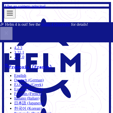
Aller au contenu principal
🎉 Helm 4 is out! See the
Helm 4 Overview
for details!
Documentation
Communauté
Blog
Charts
3.21.1
4.2.3
3.21.1
2.17.0
Français (French)
English
Deutsch (German)
Ελληνικά (Greek)
Español (Spanish)
Français (French)
Italiano (Italian)
日本語 (Japanese)
한국어 (Korean)