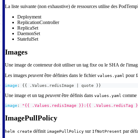
La liste suivante (non exhaustive) de ressources utilise des PodTempl
Deployment
ReplicationController
ReplicaSet
DaemonSet
StatefulSet
Images
Une image de conteneur doit utiliser un tag fixe ou le SHA de l'image.
Les images
peuvent
être définies dans le fichier
pour f
values.yaml
image
:
{
{
 .Values.redisImage 
|
 quote 
}
}
Une image et un tag
peuvent
être définis dans
comme d
values.yaml
image
:
"{{ .Values.redisImage }}:{{ .Values.redisTag }
ImagePullPolicy
définit
sur
par défa
helm create
imagePullPolicy
IfNotPresent