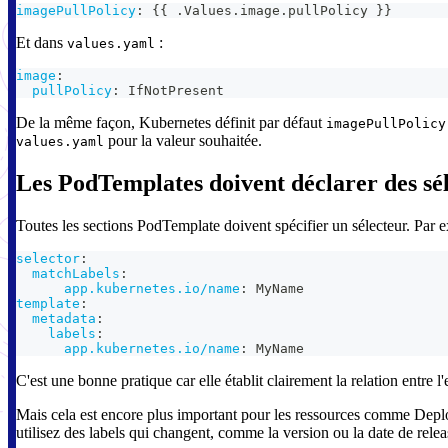
imagePullPolicy
:
{
{
 .Values.image.pullPolicy 
}
}
Et dans
:
values.yaml
image
:
pullPolicy
:
 IfNotPresent
De la même façon, Kubernetes définit par défaut
imagePullPolicy
pour la valeur souhaitée.
values.yaml
Les PodTemplates doivent déclarer des sé
Toutes les sections PodTemplate doivent spécifier un sélecteur. Par 
selector
:
matchLabels
:
app.kubernetes.io/name
:
 MyName
template
:
metadata
:
labels
:
app.kubernetes.io/name
:
 MyName
C'est une bonne pratique car elle établit clairement la relation entre l
Mais cela est encore plus important pour les ressources comme Dep
utilisez des labels qui changent, comme la version ou la date de relea