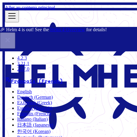
Aller au contenu principal
🎉 Helm 4 is out! See the
Helm 4 Overview
for details!
Documentation
Communauté
Blog
Charts
3.21.1
4.2.3
3.21.1
2.17.0
Français (French)
English
Deutsch (German)
Ελληνικά (Greek)
Español (Spanish)
Français (French)
Italiano (Italian)
日本語 (Japanese)
한국어 (Korean)