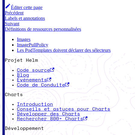
Éditer cette page
Précédent
Labels et annotations
Suivant
Définitions de ressources personnalisées
Images
ImagePullPolicy
Les PodTemplates doivent déclarer des sélecteurs
Projet Helm
Code source
Blog
Événements
Code de Conduite
Charts
Introduction
Conseils et astuces pour Charts
Développer des Charts
Rechercher 800+ Charts
Développement