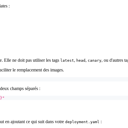
ates :
 Elle ne doit pas utiliser les tags
,
,
, ou d'autres t
latest
head
canary
aciliter le remplacement des images.
eux champs séparés :
}"
ut en ajoutant ce qui suit dans votre
:
deployment.yaml