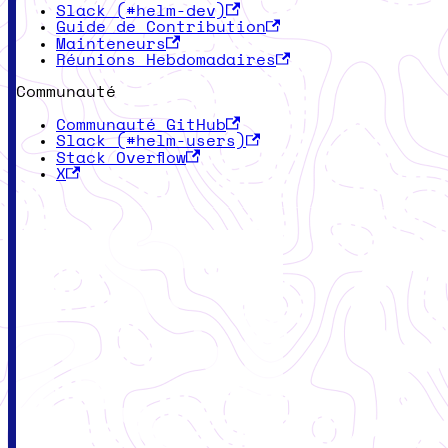
Slack (#helm-dev)
Guide de Contribution
Mainteneurs
Réunions Hebdomadaires
Communauté
Communauté GitHub
Slack (#helm-users)
Stack Overflow
X