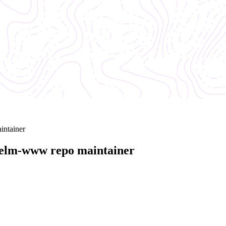
intainer
helm-www repo maintainer