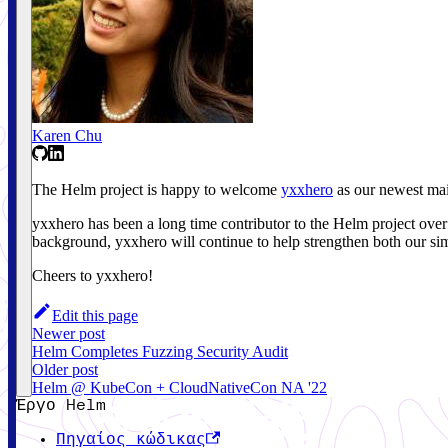
Karen Chu
The Helm project is happy to welcome
yxxhero
as our newest ma
yxxhero has been a long time contributor to the Helm project over
background, yxxhero will continue to help strengthen both our sim
Cheers to yxxhero!
Edit this page
Newer post
Helm Completes Fuzzing Security Audit
Older post
Helm @ KubeCon + CloudNativeCon NA '22
Έργο Helm
Πηγαίος κώδικας