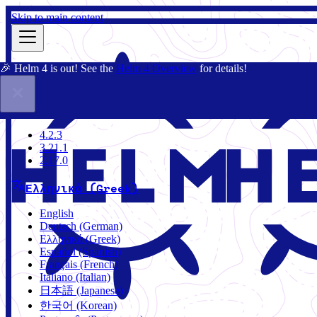
Skip to main content
🎉 Helm 4 is out! See the
Helm 4 Overview
for details!
Τεκμηρίωση
Κοινότητα
Ιστολόγιο
Charts
4.2.3
4.2.3
3.21.1
2.17.0
Ελληνικά (Greek)
English
Deutsch (German)
Ελληνικά (Greek)
Español (Spanish)
Français (French)
Italiano (Italian)
日本語 (Japanese)
한국어 (Korean)