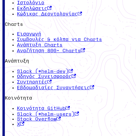
Ιστολόγιο
Εκδηλώσεις
Κώδικας Δεοντολογίας
Charts
Εισαγωγή
Συμβουλές & κόλπα για Charts
Ανάπτυξη Charts
Αναζήτηση 800+ Charts
Ανάπτυξη
Slack (#helm-dev)
Οδηγός Συνεισφοράς
Συντηρητές
Εβδομαδιαίες Συναντήσεις
Κοινότητα
Κοινότητα GitHub
Slack (#helm-users)
Stack Overflow
X