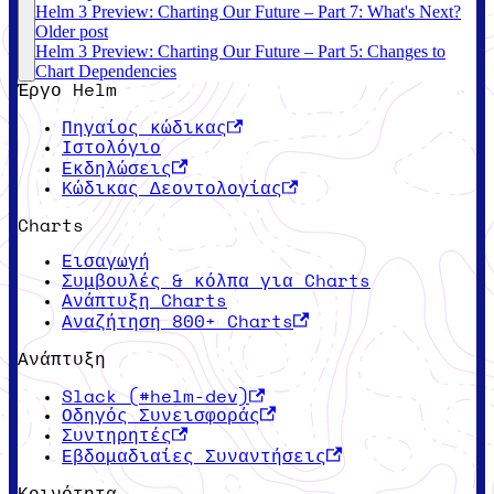
Helm 3 Preview: Charting Our Future – Part 7: What's Next?
Older post
Helm 3 Preview: Charting Our Future – Part 5: Changes to
Chart Dependencies
Έργο Helm
Πηγαίος κώδικας
Ιστολόγιο
Εκδηλώσεις
Κώδικας Δεοντολογίας
Charts
Εισαγωγή
Συμβουλές & κόλπα για Charts
Ανάπτυξη Charts
Αναζήτηση 800+ Charts
Ανάπτυξη
Slack (#helm-dev)
Οδηγός Συνεισφοράς
Συντηρητές
Εβδομαδιαίες Συναντήσεις
Κοινότητα