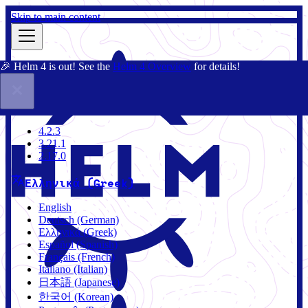
Skip to main content
🎉 Helm 4 is out! See the
Helm 4 Overview
for details!
Τεκμηρίωση
Κοινότητα
Ιστολόγιο
Charts
4.2.3
4.2.3
3.21.1
2.17.0
Ελληνικά (Greek)
English
Deutsch (German)
Ελληνικά (Greek)
Español (Spanish)
Français (French)
Italiano (Italian)
日本語 (Japanese)
한국어 (Korean)