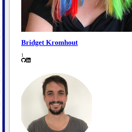
Bridget Kromhout
1