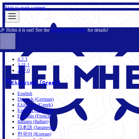
Skip to main content
🎉 Helm 4 is out! See the
Helm 4 Overview
for details!
Τεκμηρίωση
Κοινότητα
Ιστολόγιο
Charts
4.2.3
4.2.3
3.21.1
2.17.0
Ελληνικά (Greek)
English
Deutsch (German)
Ελληνικά (Greek)
Español (Spanish)
Français (French)
Italiano (Italian)
日本語 (Japanese)
한국어 (Korean)