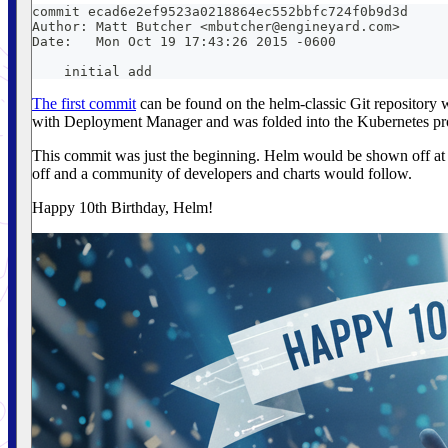
commit ecad6e2ef9523a0218864ec552bbfc724f0b9d3d
Author: Matt Butcher <mbutcher@engineyard.com>
Date:   Mon Oct 19 17:43:26 2015 -0600
    initial add
The first commit
can be found on the helm-classic Git repository w
with Deployment Manager and was folded into the Kubernetes pro
This commit was just the beginning. Helm would be shown off at 
off and a community of developers and charts would follow.
Happy 10th Birthday, Helm!