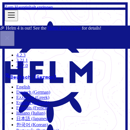
Zum Hauptinhalt springen
🎉 Helm 4 is out! See the
Helm 4 Overview
for details!
Dokumentation
Gemeinschaft
Blog
Charts
4.2.3
4.2.3
3.21.1
2.17.0
Deutsch (German)
English
Deutsch (German)
Ελληνικά (Greek)
Español (Spanish)
Français (French)
Italiano (Italian)
日本語 (Japanese)
한국어 (Korean)