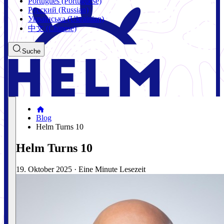
Português (Portuguese)
Русский (Russian)
Українська (Ukrainian)
中文 (Chinese)
Suche
Blog
Helm Turns 10
Helm Turns 10
19. Oktober 2025
·
Eine Minute Lesezeit