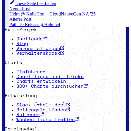
Diese Seite bearbeiten
Neuer Post
Helm @ KubeCon + CloudNativeCon NA '25
Älterer Post
Path To Releasing Helm v4
Helm-Projekt
Quellcode
Blog
Veranstaltungen
Verhaltenskodex
Charts
Einführung
Chart-Tipps und -Tricks
Charts entwickeln
800+ Charts durchsuchen
Entwicklung
Slack (#helm-dev)
Beitragsleitfaden
Betreuer
Wöchentliche Treffen
Gemeinschaft